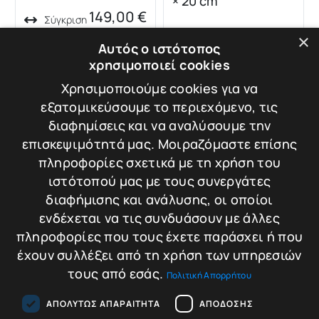
× 20 cm
149,00
€
Σύγκριση
×
Προσθήκη στο
Αυτός ο ιστότοπος
καλάθι
χρησιμοποιεί cookies
85,00
€
Σύγκριση
Χρησιμοποιούμε cookies για να
Προσθήκη στο
εξατομικεύσουμε το περιεχόμενο, τις
καλάθι
διαφημίσεις και να αναλύσουμε την
επισκεψιμότητά μας. Μοιραζόμαστε επίσης
πληροφορίες σχετικά με τη χρήση του
ιστότοπού μας με τους συνεργάτες
διαφήμισης και ανάλυσης, οι οποίοι
ενδέχεται να τις συνδυάσουν με άλλες
FILEX SB1
FILEX SB2
Χρηματοκιβώτιο
Χρηματοκιβώτιο
πληροφορίες που τους έχετε παράσχει ή που
Ξενοδοχείου FILEX
Ξενοδοχείου FILEX
έχουν συλλέξει από τη χρήση των υπηρεσιών
SB1
SB2
Βάρος: 6.5 kg
Βάρος: 10 kg
τους από εσάς.
Πολιτική Απορρήτου
Διαστάσεις: 20 × 31
Διαστάσεις: 25 × 35
ΑΠΟΛΎΤΩΣ ΑΠΑΡΑΊΤΗΤΑ
ΑΠΌΔΟΣΗΣ
× 20 cm
× 25 cm