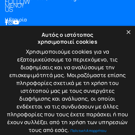
FOLLOW
ΜΕΝΟΥ
US
Η Εταιρία
Blog
×
Αυτός ο ιστότοπος
Επικοινωνία
χρησιμοποιεί cookies
ΠΛΗΡΟΦΟΡΙΕΣ
Χρησιμοποιούμε cookies για να
εξατομικεύσουμε το περιεχόμενο, τις
Υπηρεσίες
διαφημίσεις και να αναλύσουμε την
Πιστοποιήσεις
επισκεψιμότητά μας. Μοιραζόμαστε επίσης
Πολιτική απορρήτου
πληροφορίες σχετικά με τη χρήση του
Τρόποι πληρωμής
ιστότοπού μας με τους συνεργάτες
Πολιτική Επιστροφών / Ακυρώσεων
διαφήμισης και ανάλυσης, οι οποίοι
ΕΠΙΚΟΙΝΩΝΙΑ
ενδέχεται να τις συνδυάσουν με άλλες
πληροφορίες που τους έχετε παράσχει ή που
Λεωφ. Κωνσταντίνου Καραμανλή 174
έχουν συλλέξει από τη χρήση των υπηρεσιών
Τ.Κ. 542 48 - Θεσσαλονίκη
τους από εσάς.
Πολιτική Απορρήτου
T.+30.2310.30.39.35
T.+30.2310.220.221