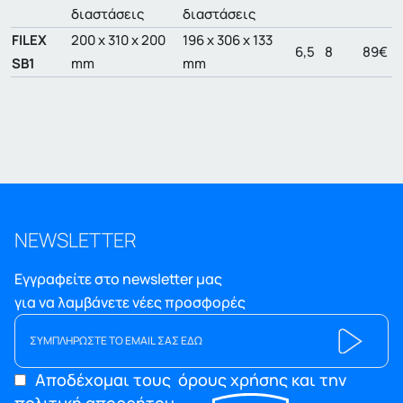
διαστάσεις
διαστάσεις
FILEX
200 x 310 x 200
196 x 306 x 133
6,5
8
89€
SB1
mm
mm
NEWSLETTER
Εγγραφείτε στο newsletter μας
για να λαμβάνετε νέες προσφορές
Αποδέχομαι τους
όρους χρήσης και την
πολιτική απορρήτου