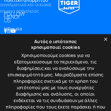
FOLLOW
ΜΕΝΟΥ
US
Η Εταιρία
Blog
×
Αυτός ο ιστότοπος
Επικοινωνία
χρησιμοποιεί cookies
ΠΛΗΡΟΦΟΡΙΕΣ
Χρησιμοποιούμε cookies για να
εξατομικεύσουμε το περιεχόμενο, τις
Υπηρεσίες
διαφημίσεις και να αναλύσουμε την
Πιστοποιήσεις
επισκεψιμότητά μας. Μοιραζόμαστε επίσης
Πολιτική απορρήτου
πληροφορίες σχετικά με τη χρήση του
Τρόποι πληρωμής
ιστότοπού μας με τους συνεργάτες
Πολιτική Επιστροφών / Ακυρώσεων
διαφήμισης και ανάλυσης, οι οποίοι
ΕΠΙΚΟΙΝΩΝΙΑ
ενδέχεται να τις συνδυάσουν με άλλες
πληροφορίες που τους έχετε παράσχει ή που
Λεωφ. Κωνσταντίνου Καραμανλή 174