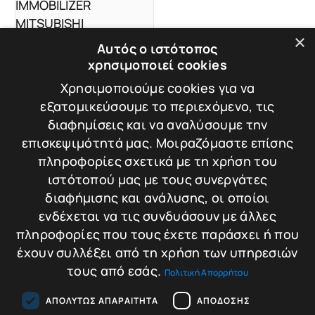
×
Αυτός ο ιστότοπος
MITSUBISHI 200
ΤΗΛΕΧΕΙΡΙΣΤΗΡΙΟ
χρησιμοποιεί cookies
IMMOBILIZER
Χρησιμοποιούμε cookies για να
MITSUBISHI
Βάρος: 0.05 kg
εξατομικεύσουμε το περιεχόμενο, τις
διαφημίσεις και να αναλύσουμε την
επισκεψιμότητά μας. Μοιραζόμαστε επίσης
110,00
€
πληροφορίες σχετικά με τη χρήση του
Σύγκριση
ιστότοπού μας με τους συνεργάτες
Προσθήκη στο
διαφήμισης και ανάλυσης, οι οποίοι
καλάθι
ενδέχεται να τις συνδυάσουν με άλλες
πληροφορίες που τους έχετε παράσχει ή που
έχουν συλλέξει από τη χρήση των υπηρεσιών
τους από εσάς.
Πολιτική Απορρήτου
ΑΠΟΛΎΤΩΣ ΑΠΑΡΑΊΤΗΤΑ
ΑΠΌΔΟΣΗΣ