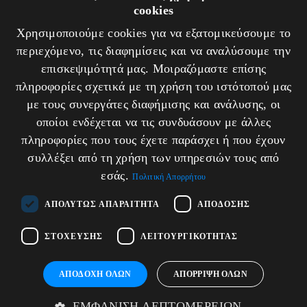
cookies
Δεν βρέθηκαν προϊόντα!
Χρησιμοποιούμε cookies για να εξατομικεύσουμε το
περιεχόμενο, τις διαφημίσεις και να αναλύσουμε την
επισκεψιμότητά μας. Μοιραζόμαστε επίσης
πληροφορίες σχετικά με τη χρήση του ιστότοπού μας
με τους συνεργάτες διαφήμισης και ανάλυσης, οι
NEWSLETTER
οποίοι ενδέχεται να τις συνδυάσουν με άλλες
πληροφορίες που τους έχετε παράσχει ή που έχουν
Εγγραφείτε στο newsletter μας
συλλέξει από τη χρήση των υπηρεσιών τους από
για να λαμβάνετε νέες προσφορές
εσάς.
Πολιτική Απορρήτου
ΑΠΟΛΎΤΩΣ ΑΠΑΡΑΊΤΗΤΑ
ΑΠΌΔΟΣΗΣ
Αποδέχομαι τους
όρους χρήσης και την πολιτική
απορρήτου
ΣΤΌΧΕΥΣΗΣ
ΛΕΙΤΟΥΡΓΙΚΌΤΗΤΑΣ
FOLLOW
ΑΠΟΔΟΧΉ ΌΛΩΝ
ΑΠΌΡΡΙΨΗ ΌΛΩΝ
ΜΕΝΟΥ
US
ΕΜΦΆΝΙΣΗ ΛΕΠΤΟΜΕΡΕΙΏΝ