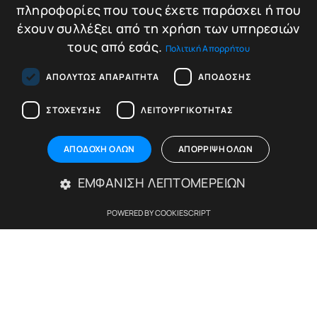
πληροφορίες που τους έχετε παράσχει ή που
Αποδέχομαι τους
όρους χρήσης και την
έχουν συλλέξει από τη χρήση των υπηρεσιών
πολιτική απορρήτου
τους από εσάς.
Πολιτική Απορρήτου
FOLLOW
ΑΠΟΛΎΤΩΣ ΑΠΑΡΑΊΤΗΤΑ
ΑΠΌΔΟΣΗΣ
US
ΣΤΌΧΕΥΣΗΣ
ΛΕΙΤΟΥΡΓΙΚΌΤΗΤΑΣ
ΑΠΟΔΟΧΉ ΌΛΩΝ
ΑΠΌΡΡΙΨΗ ΌΛΩΝ
ΕΜΦΆΝΙΣΗ ΛΕΠΤΟΜΕΡΕΙΏΝ
POWERED BY COOKIESCRIPT
ΜΕΝΟΥ
Απολύτως απαραίτητα
Απόδοσης
Στόχευσης
Λειτουργικότητας
Η Εταιρία
Τα απολύτως απαραίτητα cookies επιτρέπουν βασικές λειτουργίες του
Blog
ιστότοπου, όπως τη σύνδεση χρήστη και τη διαχείριση λογαριασμού. Ο
ιστότοπος δεν μπορεί να χρησιμοποιηθεί σωστά χωρίς τα απολύτως