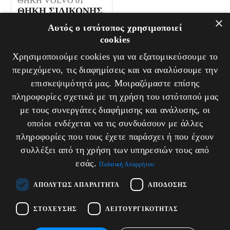
ΘΗΚΗ VOLVO 01
ΘΗΚΗ ΣΙΛΙΚΟΝΗΣ
×
VOLVO
Αυτός ο ιστότοπος χρησιμοποιεί
Βάρος: 0.04 kg
cookies
Χρησιμοποιούμε cookies για να εξατομικεύσουμε το
περιεχόμενο, τις διαφημίσεις και να αναλύσουμε την
4,00
€
επισκεψιμότητά μας. Μοιραζόμαστε επίσης
Σύγκριση
πληροφορίες σχετικά με τη χρήση του ιστότοπού μας
Προσθήκη στο
με τους συνεργάτες διαφήμισης και ανάλυσης, οι
καλάθι
οποίοι ενδέχεται να τις συνδυάσουν με άλλες
πληροφορίες που τους έχετε παράσχει ή που έχουν
συλλέξει από τη χρήση των υπηρεσιών τους από
εσάς.
Πολιτική Απορρήτου
ΑΠΟΛΎΤΩΣ ΑΠΑΡΑΊΤΗΤΑ
ΑΠΌΔΟΣΗΣ
ΣΤΌΧΕΥΣΗΣ
ΛΕΙΤΟΥΡΓΙΚΌΤΗΤΑΣ