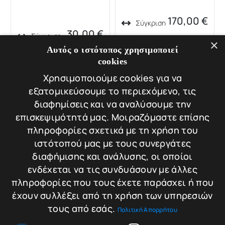
170,00
€
Σύγκριση
30,00
€
Σύγκριση
Προσθήκη στο
×
Αυτός ο ιστότοπος χρησιμοποιεί
Προσθήκη στο
καλάθι
cookies
καλάθι
Χρησιμοποιούμε cookies για να
εξατομικεύσουμε το περιεχόμενο, τις
διαφημίσεις και να αναλύσουμε την
επισκεψιμότητά μας. Μοιραζόμαστε επίσης
πληροφορίες σχετικά με τη χρήση του
ιστότοπού μας με τους συνεργάτες
διαφήμισης και ανάλυσης, οι οποίοι
ενδέχεται να τις συνδυάσουν με άλλες
CISA 13110
ΚΛΕΙΔΑΡΙΑ
πληροφορίες που τους έχετε παράσχει ή που
ΗΛΕΚΤΡΙΚΗ
έχουν συλλέξει από τη χρήση των υπηρεσιών
ΠΥΡΑΣΦΑΛΕΙΑΣ
Βάρος: 1.5 kg
τους από εσάς.
Πολιτική Απορρήτου
CISA13110