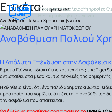
Ετικέτα:
Προϊόντα Ασφαλείας
Υπηρεσίες
Κλ
tiger safes
Η Εταιρία
Blog
Επικοινωνία
Αναβάθμιση Παλιού Χρηματοκιβωτίου
Αναβάθμιση Παλιού Χρ
Η Απόλυτη Επένδυση στην Ασφάλεια κ
Είμαι ο Γιάννης, ιδιοκτήτης και τεχνίτης της
TigerS
αντισταθεί στα μέσα και τις τεχνικές της σημερινής
Η αλήθεια είναι ότι ένα παλιό χρηματοκιβώτιο, ειδ
προστασία που νομίζετε ότι έχετε. Η αναβάθμιση δε
την ασφάλεια που απαιτείται.
Θα ήθελα να προσθέσω φωτογραφίες το
ΠΡΙΝ & ΤΟ 