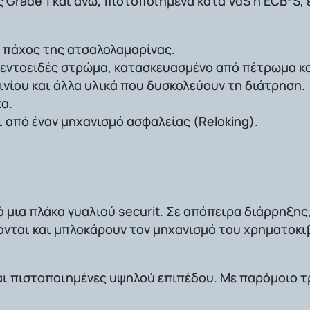
ς
Grade 1
και άνω, πιστοποιημένα κατά
VdS
ή
ECB-S
,
ο πάχος της ατσαλολαμαρίνας.
ιμεντοειδές στρώμα, κατασκευασμένο από πέτρωμα
κ
ινίου και άλλα υλικά που δυσκολεύουν τη διάτρηση.
κα
.
ι από έναν μηχανισμό ασφαλείας (
Reloking
).
ό μια πλάκα γυαλιού
securit
. Σε απόπειρα διάρρηξης,
νται και μπλοκάρουν τον μηχανισμό του χρηματοκιβ
αι
πιστοποιημένες υψηλού επιπέδου
. Με παρόμοιο 