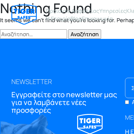
Nothing Found
Προϊόντα Ασφαλείας
Υπηρεσίες
Κλ
Η Εταιρία
Blog
Επικοινωνία
It seems we can’t find what you’re looking for. Perha
Αναζήτηση
για:
NEWSLETTER
Εγγραφείτε στο newsletter μας
για να λαμβάνετε νέες
προσφορές
ΜΕ
Η 