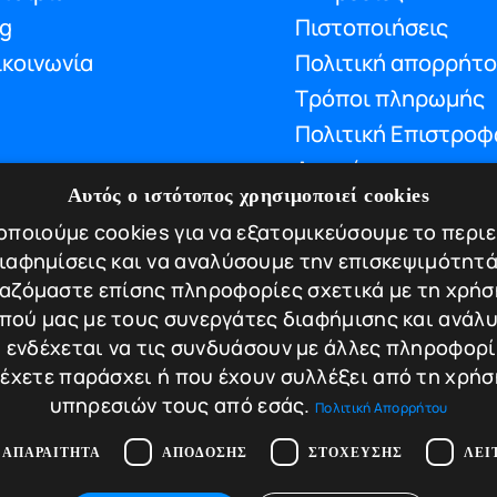
og
Πιστοποιήσεις
ικοινωνία
Πολιτική απορρήτ
Τρόποι πληρωμής
Πολιτική Επιστροφ
Ακυρώσεων
Αυτός ο ιστότοπος χρησιμοποιεί cookies
ποιούμε cookies για να εξατομικεύσουμε το περι
διαφημίσεις και να αναλύσουμε την επισκεψιμότητά
rafted with hard work and love by
αζόμαστε επίσης πληροφορίες σχετικά με τη χρήσ
πού μας με τους συνεργάτες διαφήμισης και ανάλυ
 ενδέχεται να τις συνδυάσουν με άλλες πληροφορ
 έχετε παράσχει ή που έχουν συλλέξει από τη χρήσ
υπηρεσιών τους από εσάς.
Πολιτική Απορρήτου
 ΑΠΑΡΑΊΤΗΤΑ
ΑΠΌΔΟΣΗΣ
ΣΤΌΧΕΥΣΗΣ
ΛΕΙ