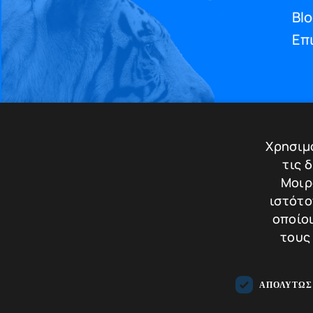
Bl
Επ
Χρησιμο
τις 
Handc
Μοιρ
ιστότο
οποίοι
τους
ΑΠΟΛΎΤΩΣ