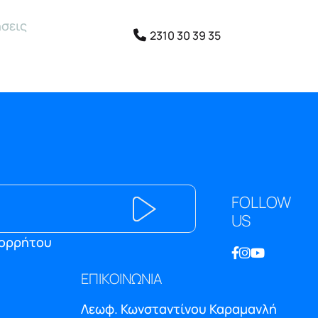
σεις
2310 30 39 35
FOLLOW
US
πορρήτου
ΕΠΙΚΟΙΝΩΝΙΑ
Λεωφ. Κωνσταντίνου Καραμανλή