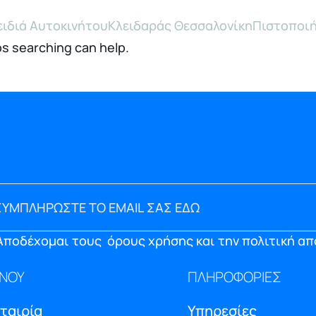
ειδιά Αυτοκινήτου
Κλειδαράς Θεσσαλονίκη
Πιστοποιή
ps searching can help.
Αποδέχομαι τους
όρους χρήσης και την πολιτική α
ΝΟΥ
ΠΛΗΡΟΦΟΡΙΕΣ
Εταιρία
Υπηρεσίες