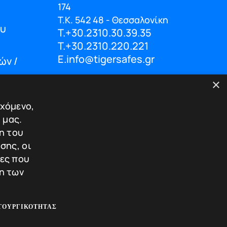
174
Τ.Κ. 542 48 - Θεσσαλονίκη
ου
T.+30.2310.30.39.35
T.+30.2310.220.221
E.info@tigersafes.gr
ών /
×
εχόμενο,
 μας.
© 2025 TigerSafes. All Rights Reserved
η του
σης, οι
ίες που
η των
ΤΟΥΡΓΙΚΌΤΗΤΑΣ