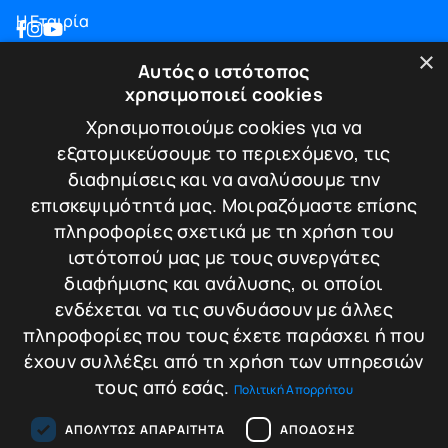
Η Εταιρία
Blog
×
Αυτός ο ιστότοπος
Επικοινωνία
χρησιμοποιεί cookies
ΠΛΗΡΟΦΟΡΙΕΣ
Χρησιμοποιούμε cookies για να
εξατομικεύσουμε το περιεχόμενο, τις
Υπηρεσίες
διαφημίσεις και να αναλύσουμε την
Πιστοποιήσεις
επισκεψιμότητά μας. Μοιραζόμαστε επίσης
Πολιτική απορρήτου
πληροφορίες σχετικά με τη χρήση του
Τρόποι πληρωμής
ιστότοπού μας με τους συνεργάτες
Πολιτική Επιστροφών / Ακυρώσεων
διαφήμισης και ανάλυσης, οι οποίοι
ΕΠΙΚΟΙΝΩΝΙΑ
ενδέχεται να τις συνδυάσουν με άλλες
πληροφορίες που τους έχετε παράσχει ή που
Λεωφ. Κωνσταντίνου Καραμανλή 174
έχουν συλλέξει από τη χρήση των υπηρεσιών
Τ.Κ. 542 48 - Θεσσαλονίκη
τους από εσάς.
Πολιτική Απορρήτου
T.+30.2310.30.39.35
T.+30.2310.220.221
E.info@tigersafes.gr
ΑΠΟΛΎΤΩΣ ΑΠΑΡΑΊΤΗΤΑ
ΑΠΌΔΟΣΗΣ