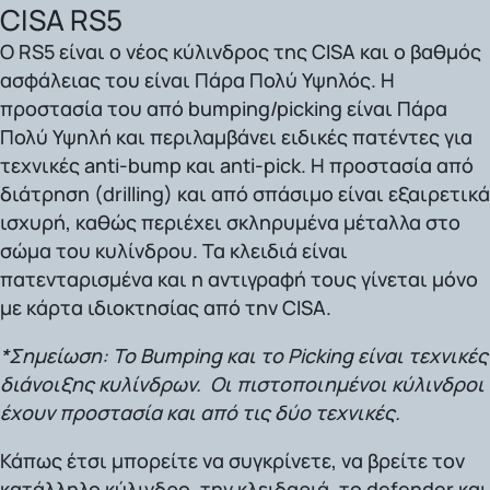
CISA RS5
Ο RS5 είναι ο νέος κύλινδρος της CISA και ο βαθμός
ασφάλειας του είναι
Πάρα Πολύ Υψηλός.
Η
προστασία του από bumping/picking είναι Πάρα
Πολύ Υψηλή και περιλαμβάνει ειδικές πατέντες για
τεχνικές anti-bump και anti-pick. Η προστασία από
διάτρηση (drilling) και από σπάσιμο είναι εξαιρετικά
ισχυρή, καθώς περιέχει σκληρυμένα μέταλλα στο
σώμα του κυλίνδρου. Τα κλειδιά είναι
πατενταρισμένα και η αντιγραφή τους γίνεται μόνο
με κάρτα ιδιοκτησίας από την CISA.
*Σημείωση: Το Bumping και το Picking
είναι τεχνικές
διάνοιξης κυλίνδρων. Οι πιστοποιημένοι κύλινδροι
έχουν προστασία και από τις δύο τεχνικές.
Κάπως έτσι μπορείτε να συγκρίνετε, να βρείτε τον
κατάλληλο κύλινδρο, την κλειδαριά, το defender και