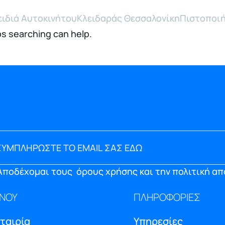
ειδιά Αυτοκινήτου
Κλειδαράς Θεσσαλονίκη
Πιστοποιή
ps searching can help.
Αποδέχομαι τους
όρους χρήσης και την πολιτική α
ΝΟΥ
ΠΛΗΡΟΦΟΡΙΕΣ
Εταιρία
Υπηρεσίες