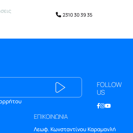
σεις
2310 30 39 35
FOLLOW
US
πορρήτου
ΕΠΙΚΟΙΝΩΝΙΑ
Λεωφ. Κωνσταντίνου Καραμανλή