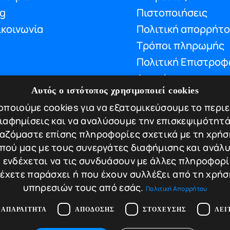
og
Πιστοποιήσεις
ικοινωνία
Πολιτική απορρήτ
Τρόποι πληρωμής
Πολιτική Επιστροφ
Ακυρώσεων
Αυτός ο ιστότοπος χρησιμοποιεί cookies
ποιούμε cookies για να εξατομικεύσουμε το περι
διαφημίσεις και να αναλύσουμε την επισκεψιμότητά
rafted with hard work and love by
αζόμαστε επίσης πληροφορίες σχετικά με τη χρήσ
πού μας με τους συνεργάτες διαφήμισης και ανάλυ
 ενδέχεται να τις συνδυάσουν με άλλες πληροφορ
 έχετε παράσχει ή που έχουν συλλέξει από τη χρήσ
υπηρεσιών τους από εσάς.
Πολιτική Απορρήτου
 ΑΠΑΡΑΊΤΗΤΑ
ΑΠΌΔΟΣΗΣ
ΣΤΌΧΕΥΣΗΣ
ΛΕΙ