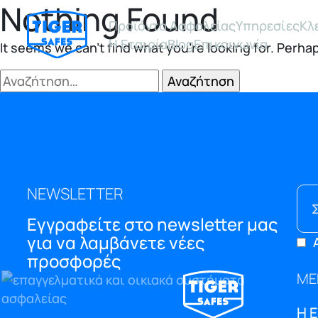
Nothing Found
Προϊόντα Ασφαλείας
Υπηρεσίες
Κλ
Η Εταιρία
Blog
Επικοινωνία
It seems we can’t find what you’re looking for. Perha
Αναζήτηση
για:
NEWSLETTER
Εγγραφείτε στο newsletter μας
για να λαμβάνετε νέες
προσφορές
ΜΕ
Η 