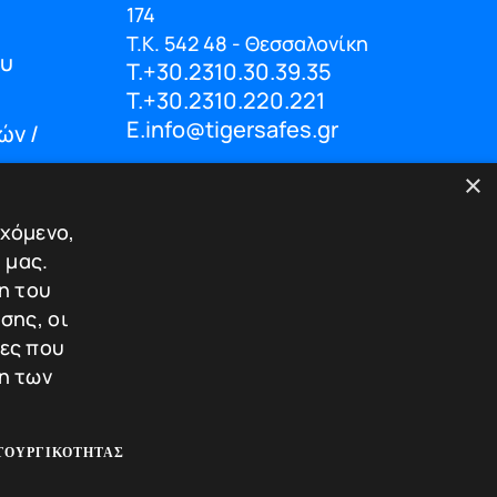
174
Τ.Κ. 542 48 - Θεσσαλονίκη
ου
T.+30.2310.30.39.35
T.+30.2310.220.221
E.info@tigersafes.gr
ών /
×
εχόμενο,
 μας.
© 2025 TigerSafes. All Rights Reserved
η του
σης, οι
ίες που
η των
ΤΟΥΡΓΙΚΌΤΗΤΑΣ