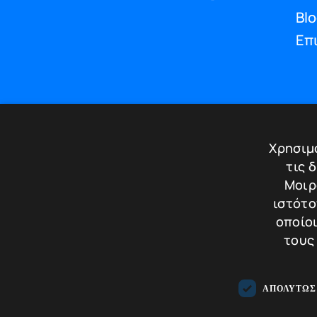
Bl
Επ
Χρησιμο
τις 
Handc
Μοιρ
ιστότο
οποίοι
τους
ΑΠΟΛΎΤΩΣ