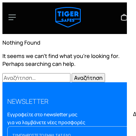
Nothing Found
It seems we can’t find what you’re looking for.
Perhaps searching can help.
Αναζήτηση
για:
NEWSLETTER
Δ
Εγγραφείτε στο newsletter μας
για να λαμβάνετε νέες προσφορές