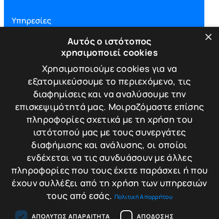
Υπηρεσίες
×
Αυτός ο ιστότοπος
Πιστοποιήσεις
χρησιμοποιεί cookies
Χρησιμοποιούμε cookies για να
Πολιτική απορρήτου
εξατομικεύσουμε το περιεχόμενο, τις
διαφημίσεις και να αναλύσουμε την
Τρόποι πληρωμής
επισκεψιμότητά μας. Μοιραζόμαστε επίσης
πληροφορίες σχετικά με τη χρήση του
Πολιτική Επιστροφών / Ακυρώσεων
ιστότοπού μας με τους συνεργάτες
διαφήμισης και ανάλυσης, οι οποίοι
ΕΠΙΚΟΙΝΩΝΙΑ
ενδέχεται να τις συνδυάσουν με άλλες
Λεωφ. Κωνσταντίνου Καραμανλή 174
πληροφορίες που τους έχετε παράσχει ή που
Τ.Κ. 542 48 - Θεσσαλονίκη
έχουν συλλέξει από τη χρήση των υπηρεσιών
T.+30.2310.30.39.35
T.+30.2310.220.221
τους από εσάς.
Πολιτική Απορρήτου
E.info@tigersafes.gr
ΑΠΟΛΎΤΩΣ ΑΠΑΡΑΊΤΗΤΑ
ΑΠΌΔΟΣΗΣ