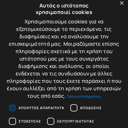
×
CISA REVOLUTION PRO
Αυτός ο ιστότοπος
B6505
χρησιμοποιεί cookies
ΚΛΕΙΔΑΡΙΑ CISA
ΤΥΠΟΥ ATRA
Χρησιμοποιούμε cookies για να
Βάρος: 2.450 kg
εξατομικεύσουμε το περιεχόμενο, τις
διαφημίσεις και να αναλύσουμε την
επισκεψιμότητά μας. Μοιραζόμαστε επίσης
πληροφορίες σχετικά με τη χρήση του
90,00
€
Σύγκριση
ιστότοπού μας με τους συνεργάτες
διαφήμισης και ανάλυσης, οι οποίοι
Προσθήκη στο
ενδέχεται να τις συνδυάσουν με άλλες
καλάθι
πληροφορίες που τους έχετε παράσχει ή που
έχουν συλλέξει από τη χρήση των υπηρεσιών
τους από εσάς.
Πολιτική Απορρήτου
ΑΠΟΛΎΤΩΣ ΑΠΑΡΑΊΤΗΤΑ
ΑΠΌΔΟΣΗΣ
ΣΤΌΧΕΥΣΗΣ
ΛΕΙΤΟΥΡΓΙΚΌΤΗΤΑΣ