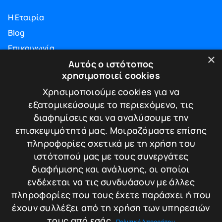
Η Εταιρία
Blog
Επικοινωνία
×
ΠΛΗΡΟΦΟΡΙΕΣ
Αυτός ο ιστότοπος
χρησιμοποιεί cookies
Υπηρεσίες
Χρησιμοποιούμε cookies για να
Πιστοποιήσεις
εξατομικεύσουμε το περιεχόμενο, τις
Πολιτική απορρήτου
διαφημίσεις και να αναλύσουμε την
Τρόποι πληρωμής
επισκεψιμότητά μας. Μοιραζόμαστε επίσης
πληροφορίες σχετικά με τη χρήση του
Πολιτική Επιστροφών / Ακυρώσεων
ιστότοπού μας με τους συνεργάτες
ΕΠΙΚΟΙΝΩΝΙΑ
διαφήμισης και ανάλυσης, οι οποίοι
Λεωφ. Κωνσταντίνου Καραμανλή 174
ενδέχεται να τις συνδυάσουν με άλλες
Τ.Κ. 542 48 - Θεσσαλονίκη
πληροφορίες που τους έχετε παράσχει ή που
T.+30.2310.30.39.35
T.+30.2310.220.221
έχουν συλλέξει από τη χρήση των υπηρεσιών
E.info@tigersafes.gr
τους από εσάς.
Πολιτική Απορρήτου