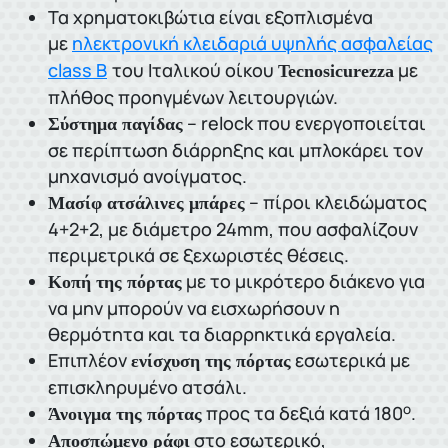
Τα χρηματοκιβώτια είναι εξοπλισμένα
με
ηλεκτρονική κλειδαριά υψηλής ασφαλείας
class B
του Ιταλικού οίκου
με
Tecnosicurezza
πλήθος προηγμένων λειτουργιών.
– relock που ενεργοποιείται
Σύστημα παγίδας
σε περίπτωση διάρρηξης και μπλοκάρει τον
μηχανισμό ανοίγματος.
– πίροι κλειδώματος
Μασίφ ατσάλινες μπάρες
4+2+2, με διάμετρο 24mm, που ασφαλίζουν
περιμετρικά σε ξεχωριστές θέσεις.
με το μικρότερο διάκενο για
Κοπή της πόρτας
να μην μπορούν να εισχωρήσουν η
θερμότητα και τα διαρρηκτικά εργαλεία.
Επιπλέον
εσωτερικά με
ενίσχυση της πόρτας
επισκληρυμένο ατσάλι.
ο
προς τα δεξιά κατά 180
.
Άνοιγμα της πόρτας
στο εσωτερικό,
Αποσπώμενο ράφι