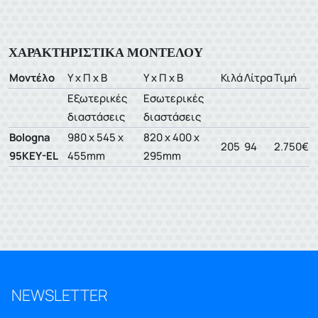
ΧΑΡΑΚΤΗΡΙΣΤΙΚΑ ΜΟΝΤΕΛΟΥ
Μοντέλο
Υ x Π x Β
Υ x Π x Β
Κιλά
Λίτρα
Τιμή
Εξωτερικές
Εσωτερικές
διαστάσεις
διαστάσεις
Bologna
980 x 545 x
820 x 400 x
205
94
2.750€
95KEY-EL
455mm
295mm
NEWSLETTER