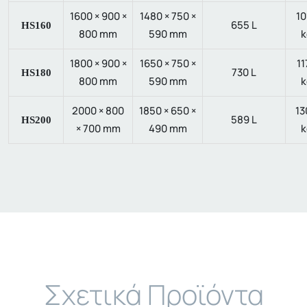
1600 × 900 ×
1480 × 750 ×
10
655 L
HS160
800 mm
590 mm
k
1800 × 900 ×
1650 × 750 ×
11
730 L
HS180
800 mm
590 mm
k
2000 × 800
1850 × 650 ×
13
589 L
HS200
× 700 mm
490 mm
k
Σχετικά Προϊόντα