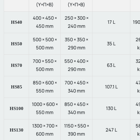
(Υ×Π×Β)
(Υ×Π×Β)
400 × 450 ×
250 × 300 ×
17 L
190
HS40
450 mm
240 mm
500 × 500 ×
350 × 350 ×
2
35 L
HS50
500 mm
290 mm
k
700 × 550 ×
550 × 400 ×
3
63 L
HS70
500 mm
290 mm
k
850 × 600 ×
700 × 450 ×
4
107.1 L
HS85
550 mm
340 mm
k
1000 × 600 ×
850 × 450 ×
4
130 L
HS100
550 mm
340 mm
k
1300 × 700 ×
1150 × 550 ×
5
247 L
HS130
600 mm
390 mm
k