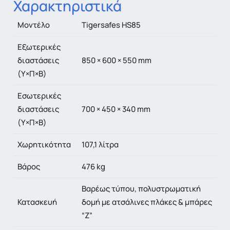
Χαρακτηριστικά
Μοντέλο
Tigersafes HS85
Εξωτερικές
διαστάσεις
850 × 600 × 550 mm
(Υ×Π×Β)
Εσωτερικές
διαστάσεις
700 × 450 × 340 mm
(Υ×Π×Β)
Χωρητικότητα
107,1 λίτρα
Βάρος
476 kg
Βαρέως τύπου, πολυστρωματική
Κατασκευή
δομή με ατσάλινες πλάκες & μπάρες
“Z”