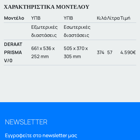
ΧΑΡΑΚΤΗΡΙΣΤΙΚΑ ΜΟΝΤΕΛΟΥ
Μοντέλο
ΥΠΒ
ΥΠΒ
Κιλά
Λίτρα
Τιμή
Εξωτερικές
Εσωτερικές
διαστάσεις
διαστάσεις
DERAAT
661 x 536 x
505 x 370 x
PRISMA
374
57
4.590€
252 mm
305 mm
V/0
NEWSLETTER
Εγγραφείτε στο newsletter μας