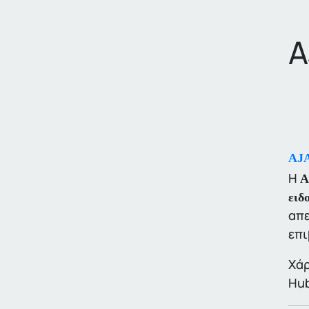
A
AJA
Η
A
ειδ
απε
επι
Χάρ
Hub