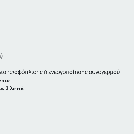
m)
όπλισης/αφόπλισης ή ενεργοποίησης συναγερμού
επτο
ως 3 λεπτά