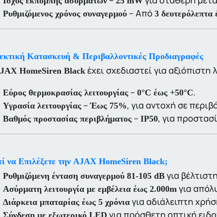
–
για σταθερή μετ
Ισχύς εκπομπής ασυρμάτων
25 mW
– Από
Ρυθμιζόμενος χρόνος συναγερμού
3 δευτερόλεπτα 
εκτική Κατασκευή & Περιβαλλοντικές Προδιαγραφές
έχει σχεδιαστεί για αξιόπιστη
JAX HomeSiren Black
–
.
Εύρος θερμοκρασίας λειτουργίας
0°C έως +50°C
–
, για αντοχή σε περι
Υγρασία λειτουργίας
Έως 75%
–
, για προστασ
Βαθμός προστασίας περιβλήματος
IP50
τί να Επιλέξετε την AJAX HomeSiren Black;
για βέλτιστ
Ρυθμιζόμενη ένταση συναγερμού 81-105 dB
για απόλ
Ασύρματη λειτουργία με εμβέλεια έως 2.000m
για αδιάλειπτη χρήσ
Διάρκεια μπαταρίας έως 5 χρόνια
για πρόσθετη οπτική ειδ
Σύνδεση με εξωτερικό LED