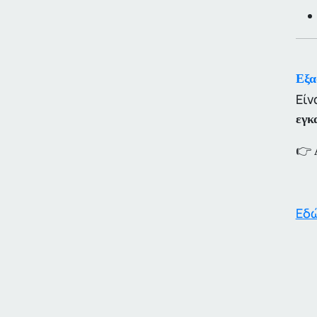
Εξα
Είν
εγκ
👉
Εδώ