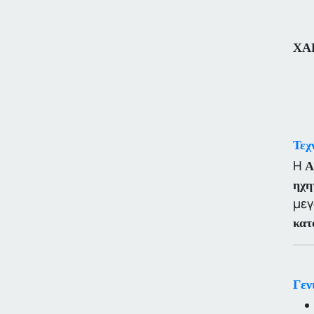
ΧΑ
Τεχ
Η
A
ηχη
μεγ
κατ
Γεν