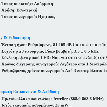
Τύπος συσκευής:
Ασύρματη
Χρήση:
Εσωτερική
Τύπος συναγερμού:
Ηχητικός
ς & Ειδοποίηση
(σε απόσταση 1
Ένταση ήχου:
Ρυθμιζόμενη, 81-105 dB
Συχνότητα λειτουργίας Piezo βομβητή:
3.5 ± 0.5 kHz
, για οπτική ένδειξη 
Σύνδεση εξωτερικού LED:
Ναι
Χρόνος διέγερσης συναγερμού:
Λιγότερο από 1 δευτερόλ
Ρυθμιζόμενος χρόνος συναγερμού:
Από 3 δευτερόλεπτα έ
ρματη Επικοινωνία & Απόδοση
Πρωτόκολλο επικοινωνίας:
Jeweller (868.0-868.6 MHz)
Ισχύς εκπομπής ασυρμάτων:
25 mW