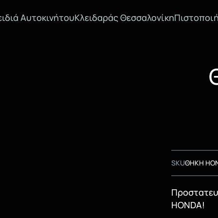
ειδιά Αυτοκινήτου
Κλειδαράς Θεσσαλονίκη
Πιστοποιή
SKU
ΘΗΚΗ HO
Προστατευτ
HONDA!