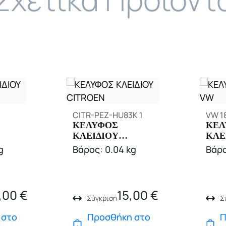
CITR-PEZ-HU83K 1
VW 1
ΚΕΛΥΦΟΣ
ΚΕΛ
ΚΛΕΙΔΙΟΥ
ΚΛΕ
ER
CITROEN
g
Βάρος: 0.04 kg
Βάρο
,00
€
15,00
€
Σύγκριση
Σ
 στο
Προσθήκη στο
Π