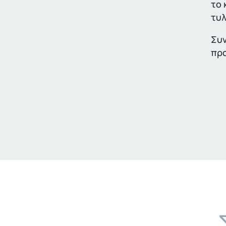
το 
τυλ
Συν
προ