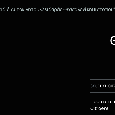
ειδιά Αυτοκινήτου
Κλειδαράς Θεσσαλονίκη
Πιστοποιή
SKU
ΘΗΚΗ CIT
Προστατευτ
Citroen!