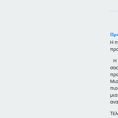
Προ
Η π
προ
Η 
σας
προ
Μια
πιο
μια
ανα
Τέλ