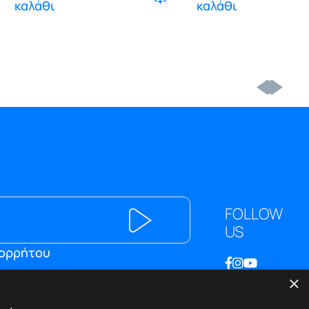
καλάθι
καλάθι
FOLLOW
US
πορρήτου
×
ΕΠΙΚΟΙΝΩΝΙΑ