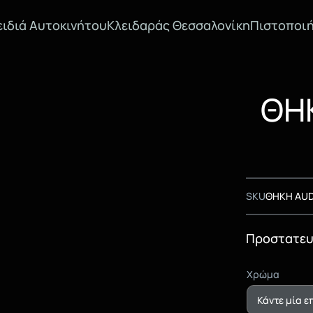
ειδιά Αυτοκινήτου
Κλειδαράς Θεσσαλονίκη
Πιστοποιή
ΘΗΚ
SKU
ΘΗΚΗ AUD
Προστατευτ
Χρώμα