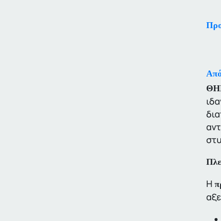
Προ
Από
ΘΗ
ιδα
δια
αντ
στυ
Πλε
Η
π
αξε