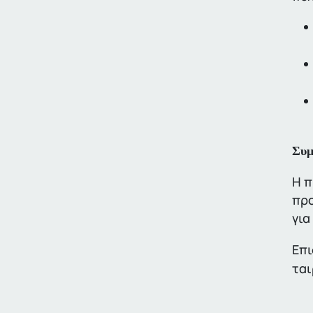
Συμ
Η π
προ
για
Επι
ται