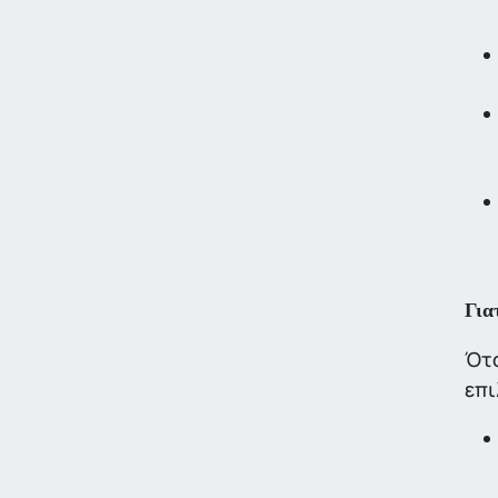
Για
Ότα
επι