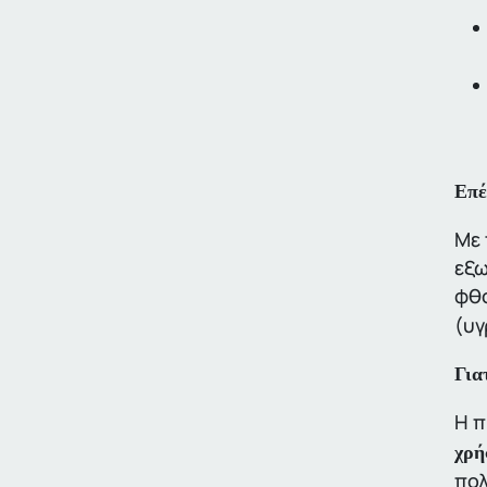
Επέ
Με 
εξω
φθο
(υγ
Για
Η π
χρή
πολ