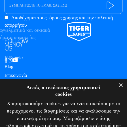
Αποδέχομαι τους
όρους χρήσης και την πολιτική
απορρήτου
FOLLOW
ΜΕΝΟΥ
US
Η Εταιρία
Blog
Επικοινωνία
ΠΛΗΡΟΦΟΡΙΕΣ
×
Αυτός ο ιστότοπος χρησιμοποιεί
cookies
Υπηρεσίες
Χρησιμοποιούμε cookies για να εξατομικεύσουμε το
Πιστοποιήσεις
περιεχόμενο, τις διαφημίσεις και να αναλύσουμε την
Πολιτική απορρήτου
επισκεψιμότητά μας. Μοιραζόμαστε επίσης
Τρόποι πληρωμής
πληροφορίες σχετικά με τη χρήση του ιστότοπού μας