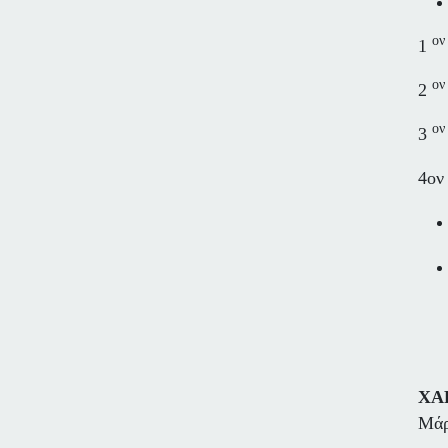
ον
1
ον
2
ον
3
4ον
ΧΑ
Μά