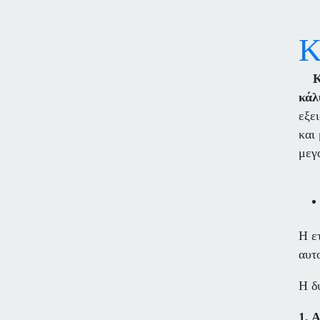
Κ
ΚΕ
κάλ
εξε
και
μεγ
Η ε
αυτ
Η δ
1. 