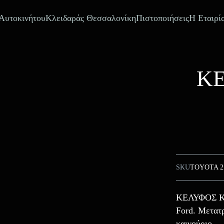
 Αυτοκινήτου
Κλειδαράς Θεσσαλονίκη
Πιστοποιήσεις
Η Εταιρί
ΚΕ
SKU
TOYOTA 2
ΚΕΛΥΦΟΣ ΚΛ
Ford. Μετατρ
καινούριο.