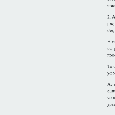
ποι
2. 
μας
σας
Η ε
υψη
προ
Το 
χωρ
Αν 
εμπ
να 
χρε