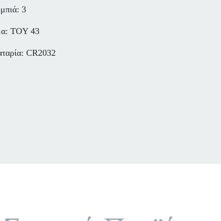
μπιά: 3
α: TOY 43
ταρία: CR2032