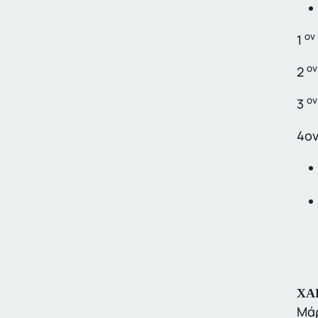
ον
1
ον
2
ον
3
4ον
ΧΑ
Μά