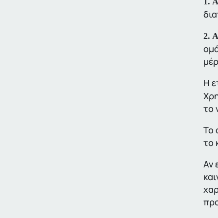
1. 
δια
2. 
ομά
μέρ
Η ε
Χρη
το 
Το 
το 
Αν 
και
χαρ
προ