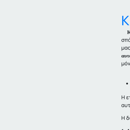
Κ
ΚΕ
σπά
μας
αυτ
μόν
Η ε
αυτ
Η δ