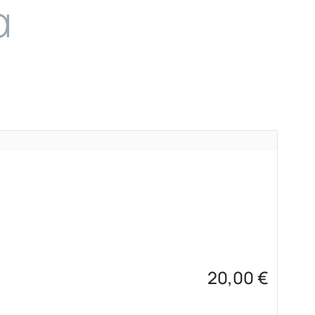
α
20,00
€