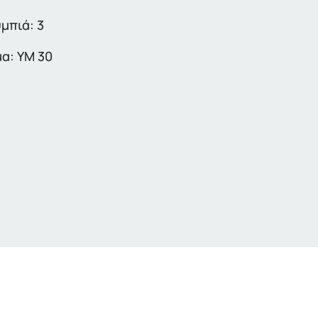
μπιά: 3
α: YM 30