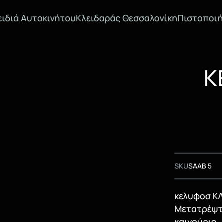
ειδιά Αυτοκινήτου
Κλειδαράς Θεσσαλονίκη
Πιστοποιή
Κ
SKU
SAAB 5
κελυφοσ ΚΛ
Μετατρέψτε
καινούριο.