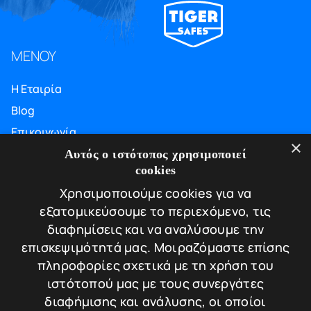
ΜΕΝΟΥ
Η Εταιρία
Blog
Επικοινωνία
×
ΠΛΗΡΟΦΟΡΙΕΣ
Αυτός ο ιστότοπος χρησιμοποιεί
cookies
Υπηρεσίες
Χρησιμοποιούμε cookies για να
Πιστοποιήσεις
εξατομικεύσουμε το περιεχόμενο, τις
Πολιτική απορρήτου
διαφημίσεις και να αναλύσουμε την
επισκεψιμότητά μας. Μοιραζόμαστε επίσης
Τρόποι πληρωμής
πληροφορίες σχετικά με τη χρήση του
Πολιτική Επιστροφών / Ακυρώσεων
ιστότοπού μας με τους συνεργάτες
ΕΠΙΚΟΙΝΩΝΙΑ
διαφήμισης και ανάλυσης, οι οποίοι