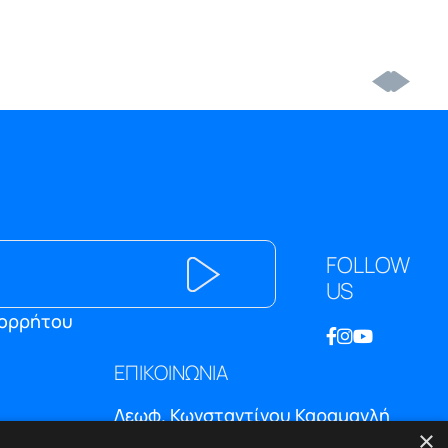
FOLLOW
US
πορρήτου
ΕΠΙΚΟΙΝΩΝΙΑ
Λεωφ. Κωνσταντίνου Καραμανλή
×
174