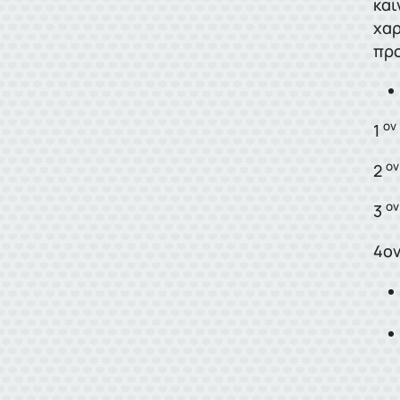
και
χαρ
προ
ον
1
ον
2
ον
3
4ον