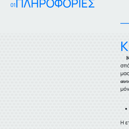
ΠΛΗΡΟΦΟΡΙΕΣ
01
Κ
ΚΕ
σπά
μας
αυτ
μόν
Η ε