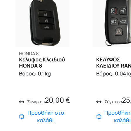
HONDA 8
Κέλυφος Κλειδιού
ΚΕΛΥΦΟΣ
HONDA 8
ΚΛΕΙΔΙΟΥ RA
ROVER
Βάρος: 0.1 kg
Βάρος: 0.04 k
20,00
€
25
Σύγκριση
Σύγκριση
Προσθήκη στο
Προσθήκη
καλάθι
καλάθ