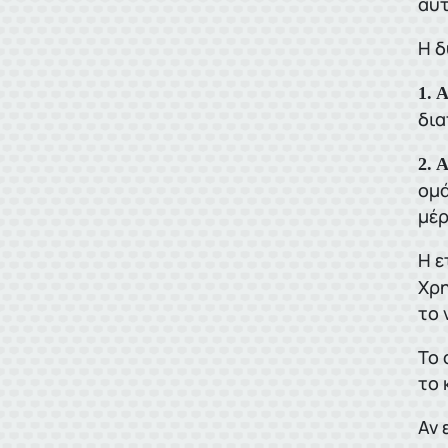
αυτ
Η δ
1. 
δια
2. 
ομά
μέρ
Η ε
Χρη
το 
Το 
το 
Αν 