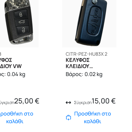
8
CITR-PEZ-HU83X 2
ΥΦΟΣ
ΚΕΛΥΦΟΣ
ΙΔΙΟΥ VW
ΚΛΕΙΔΙΟΥ
CITROEN
ς: 0.04 kg
Βάρος: 0.02 kg
25,00
€
15,00
€
ύγκριση
Σύγκριση
ροσθήκη στο
Προσθήκη στο
καλάθι
καλάθι