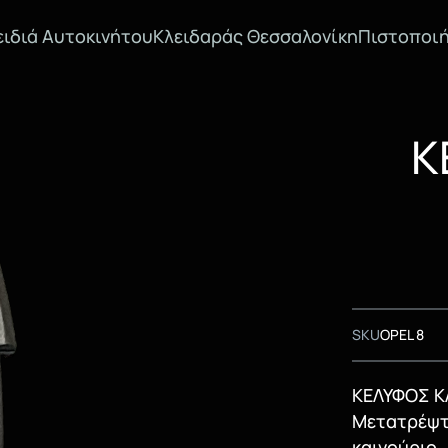
ειδιά Αυτοκινήτου
Κλειδαράς Θεσσαλονίκη
Πιστοποιή
Κ
SKU
OPEL 8
ΚΕΛΥΦΟΣ ΚΛ
Μετατρέψτε
καινούριο.