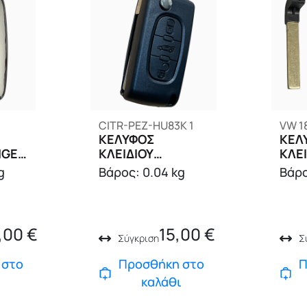
CITR-PEZ-HU83K 1
VW 1
ΚΕΛΥΦΟΣ
ΚΕΛ
NGE
ΚΛΕΙΔΙΟΥ
ΚΛΕ
CITROEN
g
Βάρος: 0.04 kg
Βάρο
,00
€
15,00
€
Σύγκριση
Σ
 στο
Προσθήκη στο
Π
ι
καλάθι