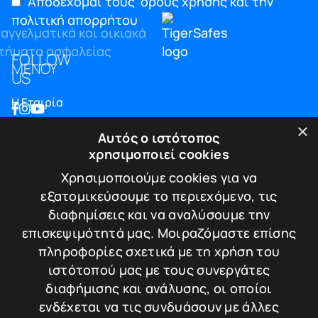
Αποδέχομαι τους
όρους χρήσης και την
πολιτική απορρήτου
FOLLOW
ΜΕΝΟΥ
US
Η Εταιρία
Blog
×
Αυτός ο ιστότοπος
Επικοινωνία
χρησιμοποιεί cookies
ΠΛΗΡΟΦΟΡΙΕΣ
Χρησιμοποιούμε cookies για να
εξατομικεύσουμε το περιεχόμενο, τις
Υπηρεσίες
διαφημίσεις και να αναλύσουμε την
Πιστοποιήσεις
επισκεψιμότητά μας. Μοιραζόμαστε επίσης
Πολιτική απορρήτου
πληροφορίες σχετικά με τη χρήση του
Τρόποι πληρωμής
ιστότοπού μας με τους συνεργάτες
Πολιτική Επιστροφών / Ακυρώσεων
διαφήμισης και ανάλυσης, οι οποίοι
ΕΠΙΚΟΙΝΩΝΙΑ
ενδέχεται να τις συνδυάσουν με άλλες