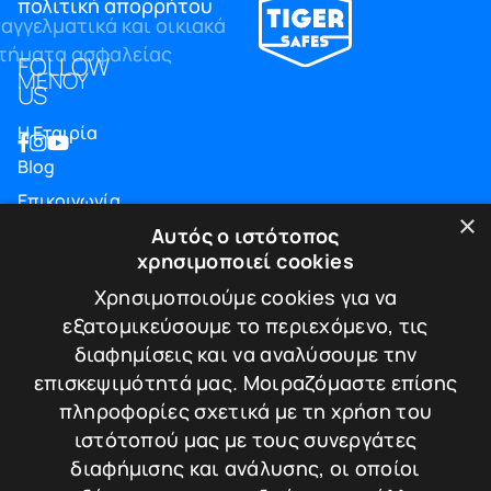
πολιτική απορρήτου
FOLLOW
ΜΕΝΟΥ
US
Η Εταιρία
Blog
Επικοινωνία
×
ΠΛΗΡΟΦΟΡΙΕΣ
Αυτός ο ιστότοπος
χρησιμοποιεί cookies
Υπηρεσίες
Χρησιμοποιούμε cookies για να
Πιστοποιήσεις
εξατομικεύσουμε το περιεχόμενο, τις
Πολιτική απορρήτου
διαφημίσεις και να αναλύσουμε την
επισκεψιμότητά μας. Μοιραζόμαστε επίσης
Τρόποι πληρωμής
πληροφορίες σχετικά με τη χρήση του
Πολιτική Επιστροφών / Ακυρώσεων
ιστότοπού μας με τους συνεργάτες
ΕΠΙΚΟΙΝΩΝΙΑ
διαφήμισης και ανάλυσης, οι οποίοι
Λεωφ. Κωνσταντίνου Καραμανλή 174