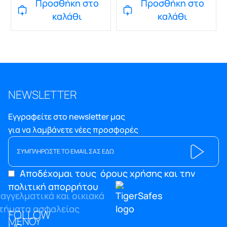
Προσθήκη στο
Προσθήκη στο
καλάθι
καλάθι
NEWSLETTER
Εγγραφείτε στο newsletter μας
για να λαμβάνετε νέες προσφορές
Αποδέχομαι τους
όρους χρήσης και την
πολιτική απορρήτου
FOLLOW
ΜΕΝΟΥ