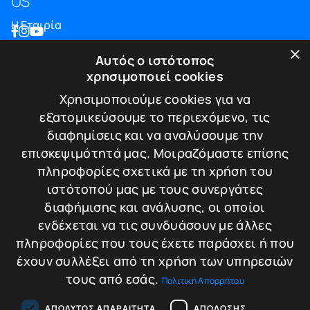
US
Η Εταιρία
Blog
×
Αυτός ο ιστότοπος
Επικοινωνία
χρησιμοποιεί cookies
ΠΛΗΡΟΦΟΡΙΕΣ
Χρησιμοποιούμε cookies για να
εξατομικεύσουμε το περιεχόμενο, τις
Υπηρεσίες
διαφημίσεις και να αναλύσουμε την
Πιστοποιήσεις
επισκεψιμότητά μας. Μοιραζόμαστε επίσης
Πολιτική απορρήτου
πληροφορίες σχετικά με τη χρήση του
Τρόποι πληρωμής
ιστότοπού μας με τους συνεργάτες
Πολιτική Επιστροφών / Ακυρώσεων
διαφήμισης και ανάλυσης, οι οποίοι
ΕΠΙΚΟΙΝΩΝΙΑ
ενδέχεται να τις συνδυάσουν με άλλες
πληροφορίες που τους έχετε παράσχει ή που
Λεωφ. Κωνσταντίνου Καραμανλή 174
έχουν συλλέξει από τη χρήση των υπηρεσιών
Τ.Κ. 542 48 - Θεσσαλονίκη
τους από εσάς.
Πολιτική Απορρήτου
T.+30.2310.30.39.35
T.+30.2310.220.221
E.info@tigersafes.gr
ΑΠΟΛΎΤΩΣ ΑΠΑΡΑΊΤΗΤΑ
ΑΠΌΔΟΣΗΣ