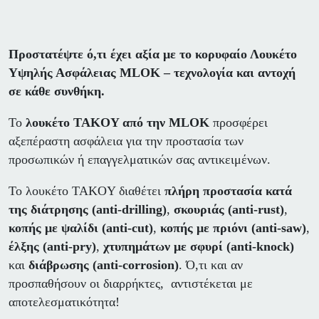
Προστατέψτε ό,τι έχει αξία με το κορυφαίο Λουκέτο
Υψηλής Ασφάλειας MLOK – τεχνολογία και αντοχή
σε κάθε συνθήκη.
Το
λουκέτο TAKOY από την MLOK
προσφέρει
αξεπέραστη ασφάλεια για την προστασία των
προσωπικών ή επαγγελματικών σας αντικειμένων.
Το λουκέτο TAKOY διαθέτει
πλήρη προστασία κατά
της διάτρησης (anti-drilling)
,
σκουριάς (anti-rust)
,
κοπής με ψαλίδι (anti-cut)
,
κοπής με πριόνι (anti-saw)
,
έλξης (anti-pry)
,
χτυπημάτων με σφυρί (anti-knock)
και
διάβρωσης (anti-corrosion)
. Ό,τι και αν
προσπαθήσουν οι διαρρήκτες, αντιστέκεται με
αποτελεσματικότητα!