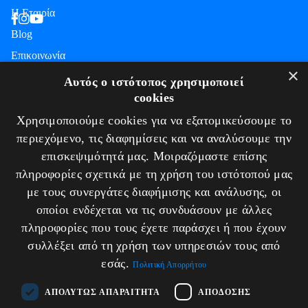
Η Εταιρία
Blog
Επικοινωνία
ΠΛΗΡΟΦΟΡΙΕΣ
×
Αυτός ο ιστότοπος χρησιμοποιεί
cookies
Υπηρεσίες
Χρησιμοποιούμε cookies για να εξατομικεύσουμε το
Πιστοποιήσεις
περιεχόμενο, τις διαφημίσεις και να αναλύσουμε την
Πολιτική απορρήτου
επισκεψιμότητά μας. Μοιραζόμαστε επίσης
Τρόποι πληρωμής
πληροφορίες σχετικά με τη χρήση του ιστότοπού μας
Πολιτική Επιστροφών / Ακυρώσεων
με τους συνεργάτες διαφήμισης και ανάλυσης, οι
ΕΠΙΚΟΙΝΩΝΙΑ
οποίοι ενδέχεται να τις συνδυάσουν με άλλες
πληροφορίες που τους έχετε παράσχει ή που έχουν
Λεωφ. Κωνσταντίνου Καραμανλή 174
συλλέξει από τη χρήση των υπηρεσιών τους από
Τ.Κ. 542 48 - Θεσσαλονίκη
εσάς.
Πολιτική Απορρήτου
T.+30.2310.30.39.35
T.+30.2310.220.221
E.info@tigersafes.gr
ΑΠΟΛΎΤΩΣ ΑΠΑΡΑΊΤΗΤΑ
ΑΠΌΔΟΣΗΣ