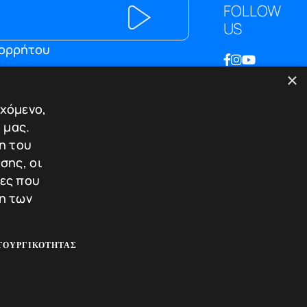
FOLLOW
US
πορρήτου
×
ΕΠΙΚΟΙΝΩΝΙΑ
εχόμενο,
Λεωφ. Κωνσταντίνου Καραμανλή
 μας.
174
η του
Τ.Κ. 542 48 - Θεσσαλονίκη
ου
σης, οι
T.+30.2310.30.39.35
ίες που
T.+30.2310.220.221
η των
E.info@tigersafes.gr
ών /
ΤΟΥΡΓΙΚΌΤΗΤΑΣ
© 2025 TigerSafes. All Rights Reserved