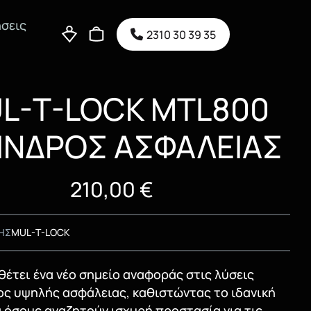
σεις
2310 30 39 35
L-T-LOCK MTL800
ΙΝΔΡΟΣ ΑΣΦΑΛΕΙΑΣ
210,00
€
ΗΣ
MUL-T-LOCK
θέτει ένα νέο σημείο αναφοράς στις λύσεις
ς υψηλής ασφάλειας, καθιστώντας το ιδανική
α όσους αναζητούν ισχυρή προστασία για τις