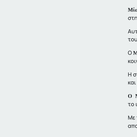
Μία
στη
Αυτ
του
Ο
M
κοι
Η σ
και
Ο 
το 
Με 
απο