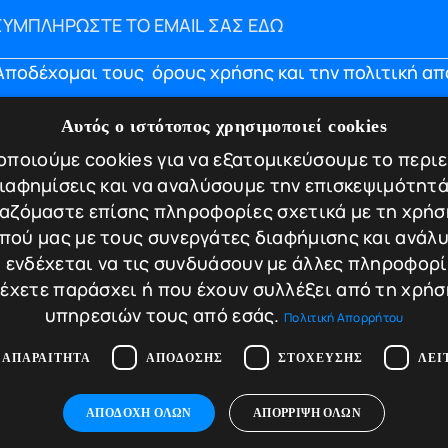
Αποδέχομαι τους
όρους χρήσης και την πολιτική α
ΝΟΥ
ΠΛΗΡΟΦΟΡΙΕΣ
Αυτός ο ιστότοπος χρησιμοποιεί cookies
ποιούμε cookies για να εξατομικεύσουμε το περι
Εταιρία
Υπηρεσίες
διαφημίσεις και να αναλύσουμε την επισκεψιμότητά
og
Πιστοποιήσεις
αζόμαστε επίσης πληροφορίες σχετικά με τη χρήσ
ικοινωνία
Πολιτική απορρήτ
πού μας με τους συνεργάτες διαφήμισης και ανάλυ
 ενδέχεται να τις συνδυάσουν με άλλες πληροφορ
Τρόποι πληρωμής
 έχετε παράσχει ή που έχουν συλλέξει από τη χρήσ
Πολιτική Επιστροφ
υπηρεσιών τους από εσάς.
Πολιτική Απορρήτου
Ακυρώσεων
 ΑΠΑΡΑΊΤΗΤΑ
ΑΠΌΔΟΣΗΣ
ΣΤΌΧΕΥΣΗΣ
ΛΕΙ
ΑΠΟΔΟΧΉ ΌΛΩΝ
ΑΠΌΡΡΙΨΗ ΌΛΩΝ
rafted with hard work and love by