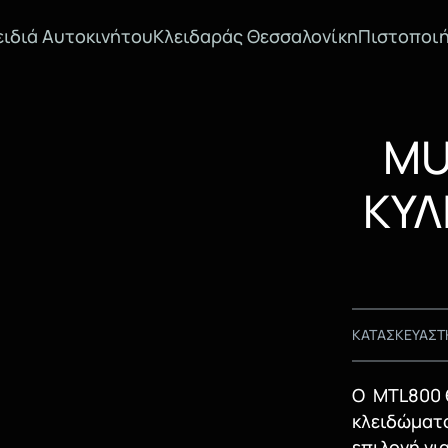
ειδιά Αυτοκινήτου
Κλειδαράς Θεσσαλονίκη
Πιστοποιή
MU
ΚΥΛ
ΚΑΤΑΣΚΕΥΑΣΤ
Ο MTL800
κλειδώματο
επιλογή γι