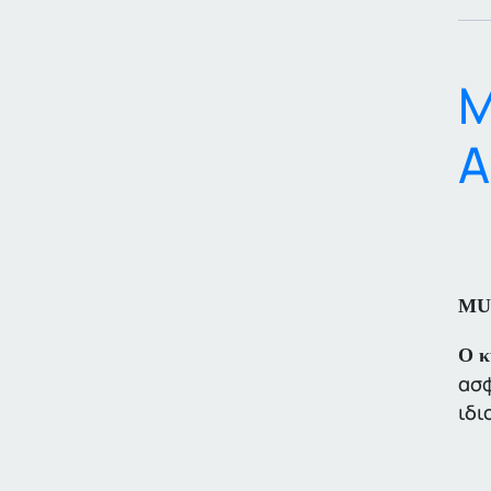
M
Α
MU
Ο κ
ασφ
ιδι