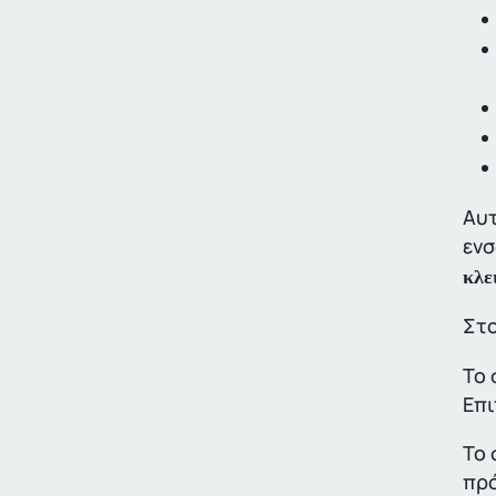
Αυτ
ενσ
κλε
Στο
Το 
Επι
Το 
πρό