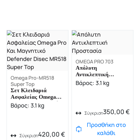
OMEGA PRO 703
Απόλυτη
Αντικλεπτική
Omega Pro-MR518
Προστασία
Βάρος: 3.1 kg
Super Top
Σετ Κλειδαριά
Ασφαλείας Omega
Pro Και Μαγνητικό
Βάρος: 3.1 kg
Defender Disec
350,00
€
Σύγκριση
MR518 Super Top
Προσθήκη στο
καλάθι
420,00
€
Σύγκριση