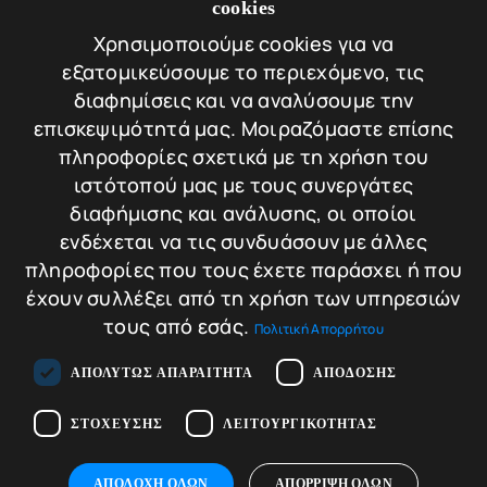
cookies
Πιστοποιήσεις
Χρησιμοποιούμε cookies για να
Πολιτική απορρήτου
εξατομικεύσουμε το περιεχόμενο, τις
Τρόποι πληρωμής
διαφημίσεις και να αναλύσουμε την
επισκεψιμότητά μας. Μοιραζόμαστε επίσης
Πολιτική Επιστροφών / Ακυρώσεων
πληροφορίες σχετικά με τη χρήση του
ΕΠΙΚΟΙΝΩΝΙΑ
ιστότοπού μας με τους συνεργάτες
Λεωφ. Κωνσταντίνου Καραμανλή 174
διαφήμισης και ανάλυσης, οι οποίοι
Τ.Κ. 542 48 - Θεσσαλονίκη
ενδέχεται να τις συνδυάσουν με άλλες
T.+30.2310.30.39.35
T.+30.2310.220.221
πληροφορίες που τους έχετε παράσχει ή που
E.info@tigersafes.gr
έχουν συλλέξει από τη χρήση των υπηρεσιών
τους από εσάς.
Πολιτική Απορρήτου
ΑΠΟΛΎΤΩΣ ΑΠΑΡΑΊΤΗΤΑ
ΑΠΌΔΟΣΗΣ
Handcrafted with hard work and love by
ΣΤΌΧΕΥΣΗΣ
ΛΕΙΤΟΥΡΓΙΚΌΤΗΤΑΣ
© 2025 TigerSafes. All Rights Reserved
ΑΠΟΔΟΧΉ ΌΛΩΝ
ΑΠΌΡΡΙΨΗ ΌΛΩΝ