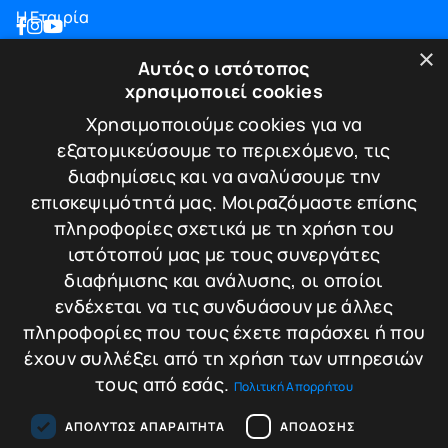
Η Εταιρία
Blog
×
Αυτός ο ιστότοπος
Επικοινωνία
χρησιμοποιεί cookies
ΠΛΗΡΟΦΟΡΙΕΣ
Χρησιμοποιούμε cookies για να
εξατομικεύσουμε το περιεχόμενο, τις
Υπηρεσίες
διαφημίσεις και να αναλύσουμε την
Πιστοποιήσεις
επισκεψιμότητά μας. Μοιραζόμαστε επίσης
Πολιτική απορρήτου
πληροφορίες σχετικά με τη χρήση του
Τρόποι πληρωμής
ιστότοπού μας με τους συνεργάτες
Πολιτική Επιστροφών / Ακυρώσεων
διαφήμισης και ανάλυσης, οι οποίοι
ΕΠΙΚΟΙΝΩΝΙΑ
ενδέχεται να τις συνδυάσουν με άλλες
πληροφορίες που τους έχετε παράσχει ή που
Λεωφ. Κωνσταντίνου Καραμανλή 174
έχουν συλλέξει από τη χρήση των υπηρεσιών
Τ.Κ. 542 48 - Θεσσαλονίκη
τους από εσάς.
Πολιτική Απορρήτου
T.+30.2310.30.39.35
T.+30.2310.220.221
E.info@tigersafes.gr
ΑΠΟΛΎΤΩΣ ΑΠΑΡΑΊΤΗΤΑ
ΑΠΌΔΟΣΗΣ