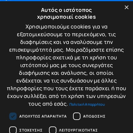
Blog
×
Αυτός ο ιστότοπος
Επικοινωνία
χρησιμοποιεί cookies
ΠΛΗΡΟΦΟΡΙΕΣ
Χρησιμοποιούμε cookies για να
εξατομικεύσουμε το περιεχόμενο, τις
Υπηρεσίες
διαφημίσεις και να αναλύσουμε την
Πιστοποιήσεις
επισκεψιμότητά μας. Μοιραζόμαστε επίσης
Πολιτική απορρήτου
πληροφορίες σχετικά με τη χρήση του
Τρόποι πληρωμής
ιστότοπού μας με τους συνεργάτες
Πολιτική Επιστροφών / Ακυρώσεων
διαφήμισης και ανάλυσης, οι οποίοι
ΕΠΙΚΟΙΝΩΝΙΑ
ενδέχεται να τις συνδυάσουν με άλλες
πληροφορίες που τους έχετε παράσχει ή που
Λεωφ. Κωνσταντίνου Καραμανλή 174
έχουν συλλέξει από τη χρήση των υπηρεσιών
Τ.Κ. 542 48 - Θεσσαλονίκη
τους από εσάς.
Πολιτική Απορρήτου
T.+30.2310.30.39.35
T.+30.2310.220.221
E.info@tigersafes.gr
ΑΠΟΛΎΤΩΣ ΑΠΑΡΑΊΤΗΤΑ
ΑΠΌΔΟΣΗΣ
ΣΤΌΧΕΥΣΗΣ
ΛΕΙΤΟΥΡΓΙΚΌΤΗΤΑΣ