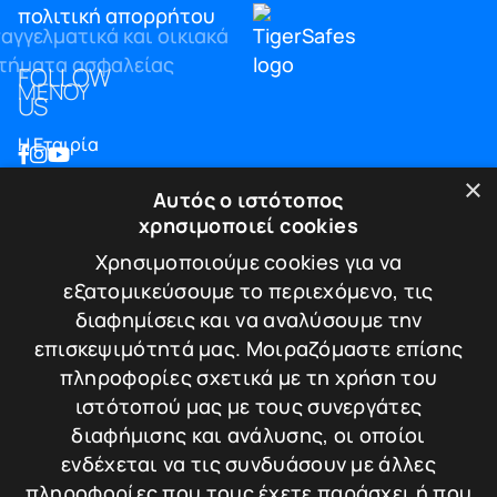
πολιτική απορρήτου
FOLLOW
ΜΕΝΟΥ
US
Η Εταιρία
Blog
×
Αυτός ο ιστότοπος
Επικοινωνία
χρησιμοποιεί cookies
ΠΛΗΡΟΦΟΡΙΕΣ
Χρησιμοποιούμε cookies για να
εξατομικεύσουμε το περιεχόμενο, τις
Υπηρεσίες
διαφημίσεις και να αναλύσουμε την
Πιστοποιήσεις
επισκεψιμότητά μας. Μοιραζόμαστε επίσης
Πολιτική απορρήτου
πληροφορίες σχετικά με τη χρήση του
Τρόποι πληρωμής
ιστότοπού μας με τους συνεργάτες
Πολιτική Επιστροφών / Ακυρώσεων
διαφήμισης και ανάλυσης, οι οποίοι
ΕΠΙΚΟΙΝΩΝΙΑ
ενδέχεται να τις συνδυάσουν με άλλες
πληροφορίες που τους έχετε παράσχει ή που