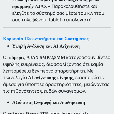
– Παρακολουθήστε και
εφαρμογής AJAX
ελέγξτε το σύστημά σας μέσω του κινητού
σας τηλεφώνου, tablet ή υπολογιστή.
Κορυφαία Πλεονεκτήματα του Συστήματος
Υψηλή Ανάλυση και AI Ανίχνευση
Οι
καταγράφουν βίντεο
κάμερες AJAX 5MP/2,8MM
υψηλής ευκρίνειας, διασφαλίζοντας ότι καμία
λεπτομέρεια δεν περνά απαρατήρητη. Με
τεχνολογία
, ειδοποιείστε
AI ανίχνευσης κίνησης
άμεσα για ύποπτες δραστηριότητες, μειώνοντας
τις πιθανότητες ψευδών συναγερμών.
Αξιόπιστη Εγγραφή και Αποθήκευση
Ο
προσφέρει μεγάλη
σκληρός δίσκος 2TB