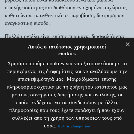
υψηλής ποιότητας και διαθέτουν ενισχυμένα τοιχώματα,
καθιστώντας τα ανθεκτικά σε παραβίαση, διάτρηση και
αναγκαστική είσοδο.
Πολλά μοντέλα είναι επίσης πυρίμαχα, διασφαλίζοντας
×
ότι το περιεχόμενο παραμένει ασφαλές ακόμα και σε
Αυτός ο ιστότοπος χρησιμοποιεί
περίπτωση πυρκαγιάς.
cookies
Χρησιμοποιούμε cookies για να εξατομικεύσουμε το
2. Προηγμένα συστήματα κλειδώματος:
Αυτά τα
περιεχόμενο, τις διαφημίσεις και να αναλύσουμε την
χρηματοκιβώτια είναι εξοπλισμένα με εξελιγμένους
επισκεψιμότητά μας. Μοιραζόμαστε επίσης
μηχανισμούς κλειδώματος, συμπεριλαμβανομένων
πληροφορίες σχετικά με τη χρήση του ιστότοπού μας
πιστοποιημένων ψηφιακών κλειδαριών και μηχανικών
με τους συνεργάτες διαφήμισης και ανάλυσης, οι
κλειδαριών. Ορισμένα μοντέλα προσφέρουν ακόμη και
οποίοι ενδέχεται να τις συνδυάσουν με άλλες
συστήματα διπλού κλειδώματος για πρόσθετη ασφάλεια,
πληροφορίες που τους έχετε παράσχει ή που έχουν
που απαιτούν δύο μορφές ελέγχου ταυτότητας για την
συλλέξει από τη χρήση των υπηρεσιών τους από
πρόσβαση στα περιεχόμενα.
εσάς.
Πολιτική Απορρήτου
3. Πολυχρηστικότητα:
Τα χρηματοκιβώτια βαρέως