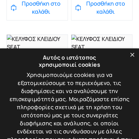
Προσθήκη στο
Προσθήκη στο
καλάθι
καλάθι
×
Αυτός ο ιστότοπος
SEAT 6
SEAT 7
ΚΕΛΥΦΟΣ ΚΛΕΙΔΙΟΥ
ΚΕΛΥΦΟΣ ΚΛΕΙΔΙΟΥ
χρησιμοποιεί cookies
SEAT
SEAT
Χρησιμοποιούμε cookies για να
Βάρος: 0.02 kg
Βάρος: 0.02 kg
εξατομικεύσουμε το περιεχόμενο, τις
διαφημίσεις και να αναλύσουμε την
επισκεψιμότητά μας. Μοιραζόμαστε επίσης
πληροφορίες σχετικά με τη χρήση του
10,00
€
10,00
€
Σύγκριση
Σύγκριση
ιστότοπού μας με τους συνεργάτες
Προσθήκη στο
Προσθήκη στο
διαφήμισης και ανάλυσης, οι οποίοι
καλάθι
καλάθι
ενδέχεται να τις συνδυάσουν με άλλες