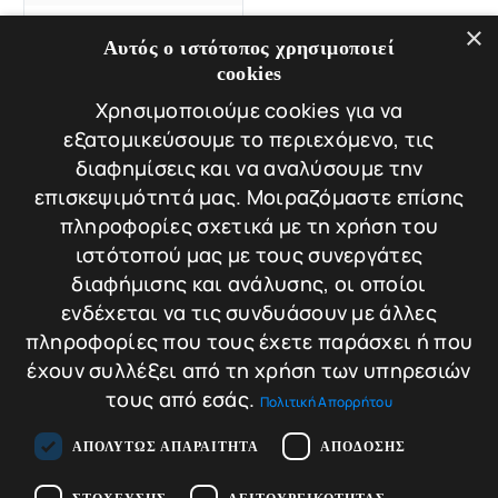
SE IV-103/0
×
Αυτός ο ιστότοπος χρησιμοποιεί
DEMO Yale Laptop
cookies
Safe
Βάρος: 3.6 kg
Χρησιμοποιούμε cookies για να
εξατομικεύσουμε το περιεχόμενο, τις
διαφημίσεις και να αναλύσουμε την
145,00
€
επισκεψιμότητά μας. Μοιραζόμαστε επίσης
115,00
€
Σύγκριση
πληροφορίες σχετικά με τη χρήση του
Original
Η
Προσθήκη στο
ιστότοπού μας με τους συνεργάτες
price
τρέχουσα
καλάθι
διαφήμισης και ανάλυσης, οι οποίοι
was:
τιμή
ενδέχεται να τις συνδυάσουν με άλλες
145,00 €.
είναι:
πληροφορίες που τους έχετε παράσχει ή που
115,00 €.
έχουν συλλέξει από τη χρήση των υπηρεσιών
τους από εσάς.
Πολιτική Απορρήτου
ΑΠΟΛΎΤΩΣ ΑΠΑΡΑΊΤΗΤΑ
ΑΠΌΔΟΣΗΣ