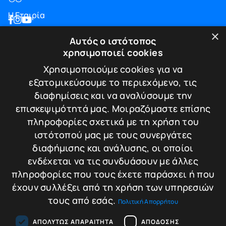
Η Εταιρία
Blog
×
Αυτός ο ιστότοπος
Επικοινωνία
χρησιμοποιεί cookies
ΠΛΗΡΟΦΟΡΙΕΣ
Χρησιμοποιούμε cookies για να
εξατομικεύσουμε το περιεχόμενο, τις
Υπηρεσίες
διαφημίσεις και να αναλύσουμε την
Πιστοποιήσεις
επισκεψιμότητά μας. Μοιραζόμαστε επίσης
Πολιτική απορρήτου
πληροφορίες σχετικά με τη χρήση του
Τρόποι πληρωμής
ιστότοπού μας με τους συνεργάτες
Πολιτική Επιστροφών / Ακυρώσεων
διαφήμισης και ανάλυσης, οι οποίοι
ΕΠΙΚΟΙΝΩΝΙΑ
ενδέχεται να τις συνδυάσουν με άλλες
πληροφορίες που τους έχετε παράσχει ή που
Λεωφ. Κωνσταντίνου Καραμανλή 174
έχουν συλλέξει από τη χρήση των υπηρεσιών
Τ.Κ. 542 48 - Θεσσαλονίκη
τους από εσάς.
Πολιτική Απορρήτου
T.+30.2310.30.39.35
T.+30.2310.220.221
E.info@tigersafes.gr
ΑΠΟΛΎΤΩΣ ΑΠΑΡΑΊΤΗΤΑ
ΑΠΌΔΟΣΗΣ