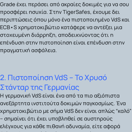
Grade
έχει περάσει από ακραίες δοκιμές για να σου
προσφέρει ησυχία. Στην
TigerSafes,
έχουμε δει
περιπτώσεις όπου μόνο ένα
πιστοποιημένο VdS και
ECB•S
χρηματοκιβώτιο κατάφερε να αντέξει μια
στοχευμένη διάρρηξη, αποδεικνύοντας ότι η
επένδυση στην πιστοποίηση είναι επένδυση στην
πραγματική ασφάλεια.
2. Πιστοποίηση VdS – Το Χρυσό
Στάνταρ της Γερμανίας
Η γερμανική VdS
είναι ένα από τα πιο αξιόπιστα
ανεξάρτητα ινστιτούτα δοκιμών παγκοσμίως. Ένα
χρηματοκιβώτιο με σήμα VdS δεν είναι απλώς “καλό”
– σημαίνει ότι έχει υποβληθεί σε αυστηρούς
ελέγχους για κάθε πιθανή αδυναμία, είτε αφορά