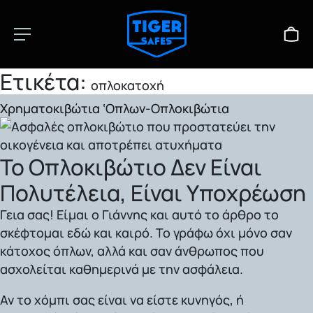
Ετικέτα:
οπλοκατοχή
Xρηματοκιβώτια ‘Oπλων-Oπλοκιβώτια
Το Οπλοκιβώτιο Δεν Είναι
Πολυτέλεια, Είναι Υποχρέωση
Γεια σας! Είμαι ο Γιάννης και αυτό το άρθρο το
σκέφτομαι εδώ και καιρό. Το γράφω όχι μόνο σαν
κάτοχος όπλων, αλλά και σαν άνθρωπος που
ασχολείται καθημερινά με την ασφάλεια.
Αν το χόμπι σας είναι να είστε κυνηγός, ή