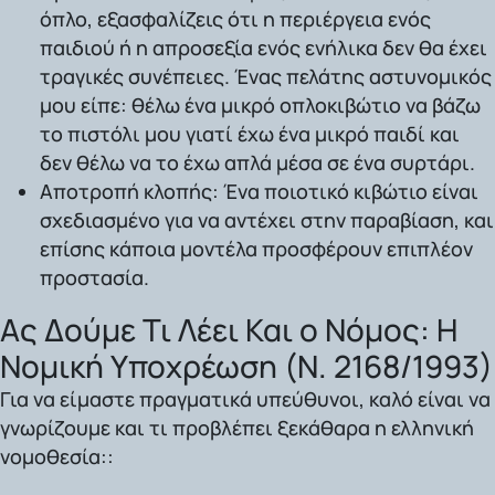
όπλο, εξασφαλίζεις ότι η περιέργεια ενός
παιδιού ή η απροσεξία ενός ενήλικα δεν θα έχει
τραγικές συνέπειες. Ένας πελάτης αστυνομικός
μου είπε: θέλω ένα μικρό οπλοκιβώτιο να βάζω
το πιστόλι μου γιατί έχω ένα μικρό παιδί και
δεν θέλω να το έχω απλά μέσα σε ένα συρτάρι.
Αποτροπή κλοπής:
Ένα ποιοτικό κιβώτιο είναι
σχεδιασμένο για να αντέχει στην παραβίαση, και
επίσης κάποια μοντέλα προσφέρουν επιπλέον
προστασία.
Ας Δούμε Τι Λέει Και ο Νόμος: Η
Νομική Υποχρέωση (Ν. 2168/1993)
Για να είμαστε πραγματικά υπεύθυνοι, καλό είναι να
γνωρίζουμε και τι προβλέπει ξεκάθαρα η ελληνική
νομοθεσία::