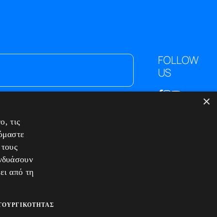
FOLLOW
US
×
ΕΠΙΚΟΙΝΩΝΙΑ
ο, τις
Λεωφ. Κωνσταντίνου Καραμανλή 174
ζόμαστε
Τ.Κ. 542 48 - Θεσσαλονίκη
 τους
T.+30.2310.30.39.35
υνδυάσουν
T.+30.2310.220.221
ει από τη
E.info@tigersafes.gr
 / Ακυρώσεων
ΤΟΥΡΓΙΚΌΤΗΤΑΣ