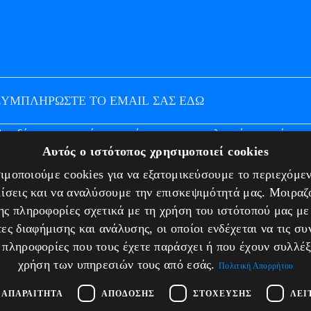
Αποδέχομαι τους
όρους χρήσης και την πολιτική απορρήτου
ΝΟΥ
ΠΛΗΡΟΦΟΡΙΕΣ
Αυτός ο ιστότοπος χρησιμοποιεί cookies
μοποιούμε cookies για να εξατομικεύσουμε το περιεχόμεν
ταιρία
Υπηρεσίες
ίσεις και να αναλύσουμε την επισκεψιμότητά μας. Μοιρα
g
Πιστοποιήσεις
ης πληροφορίες σχετικά με τη χρήση του ιστότοπού μας με
ες διαφήμισης και ανάλυσης, οι οποίοι ενδέχεται να τις σ
κοινωνία
Πολιτική απορρήτου
 πληροφορίες που τους έχετε παράσχει ή που έχουν συλλέξ
Τρόποι πληρωμής
χρήση των υπηρεσιών τους από εσάς.
Πολιτική Απορρήτου
Πολιτική Επιστροφών
 ΑΠΑΡΑΊΤΗΤΑ
ΑΠΌΔΟΣΗΣ
ΣΤΌΧΕΥΣΗΣ
ΛΕΙ