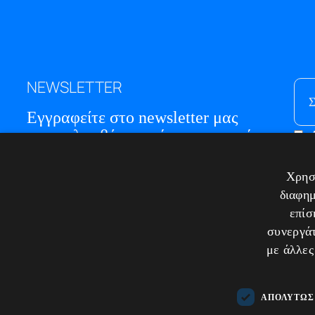
NEWSLETTER
Εγγραφείτε στο newsletter μας
για να λαμβάνετε νέες προσφορές
ΜΕ
Χρησι
Η Ε
διαφημ
Blo
επίσ
συνεργάτ
Επι
με άλλες
ΑΠΟΛΎΤΩΣ