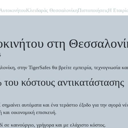
 Αυτοκινήτου
Κλειδαράς Θεσσαλονίκη
Πιστοποιήσεις
Η Εταιρί
οκινήτου στη Θεσσαλονί
6
ονίκη, στην TigerSafes θα βρείτε εμπειρία, τεχνογνωσία κα
% του κόστους αντικατάστασης
σημαίνει αυτόματα και ένα τεράστιο έξοδο για την αγορά νέ
 και οικονομική επισκευή.
δί σε καινούργιο, γρήγορα και με ελάχιστο κόστος.