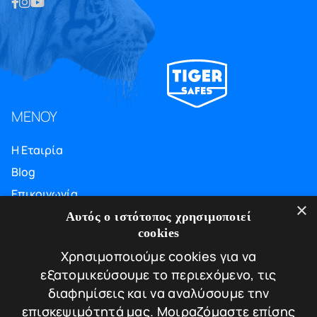
ΜΕΝΟΥ
Η Εταιρία
Blog
Επικοινωνία
×
ΠΛΗΡΟΦΟΡΙΕΣ
Αυτός ο ιστότοπος χρησιμοποιεί
cookies
Υπηρεσίες
Χρησιμοποιούμε cookies για να
Πιστοποιήσεις
εξατομικεύσουμε το περιεχόμενο, τις
Πολιτική απορρήτου
διαφημίσεις και να αναλύσουμε την
Τρόποι πληρωμής
επισκεψιμότητά μας. Μοιραζόμαστε επίσης