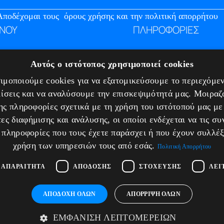
Αποδέχομαι τους
όρους χρήσης και την πολιτική απορρήτου
ΝΟΥ
ΠΛΗΡΟΦΟΡΙΕΣ
ταιρία
Υπηρεσίες
Αυτός ο ιστότοπος χρησιμοποιεί cookies
g
Πιστοποιήσεις
μοποιούμε cookies για να εξατομικεύσουμε το περιεχόμεν
κοινωνία
Πολιτική απορρήτου
ίσεις και να αναλύσουμε την επισκεψιμότητά μας. Μοιρα
Τρόποι πληρωμής
ης πληροφορίες σχετικά με τη χρήση του ιστότοπού μας με
Πολιτική Επιστροφών
ες διαφήμισης και ανάλυσης, οι οποίοι ενδέχεται να τις σ
 πληροφορίες που τους έχετε παράσχει ή που έχουν συλλέξ
χρήση των υπηρεσιών τους από εσάς.
Πολιτική Απορρήτου
 ΑΠΑΡΑΊΤΗΤΑ
ΑΠΌΔΟΣΗΣ
ΣΤΌΧΕΥΣΗΣ
ΛΕΙ
rafted with hard work and love by
ΑΠΟΔΟΧΉ ΌΛΩΝ
ΑΠΌΡΡΙΨΗ ΌΛΩΝ
ΕΜΦΆΝΙΣΗ ΛΕΠΤΟΜΕΡΕΙΏΝ