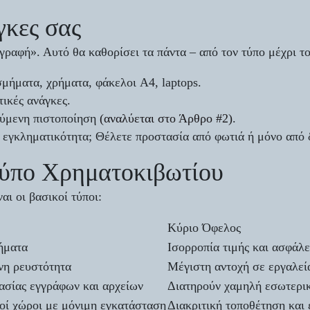
γκες σας
ογραφή». Αυτό θα καθορίσει τα πάντα – από τον τύπο μέχρι τ
μήματα, χρήματα, φάκελοι A4, laptops.
ικές ανάγκες.
ούμενη πιστοποίηση
(αναλύεται στο Άρθρο #2)
.
 εγκληματικότητα; Θέλετε προστασία από φωτιά ή μόνο από 
Τύπο Χρηματοκιβωτίου
αι οι βασικοί τύποι:
Κύριο Όφελος
τήματα
Ισορροπία τιμής και ασφάλε
νη ρευστότητα
Μέγιστη αντοχή σε εργαλεί
ασίας εγγράφων και αρχείων
Διατηρούν χαμηλή εσωτερι
κοί χώροι με μόνιμη εγκατάσταση
Διακριτική τοποθέτηση και