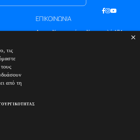
ΕΠΙΚΟΙΝΩΝΙΑ
Λεωφ. Κωνσταντίνου Καραμανλή 174
×
Τ.Κ. 542 48 - Θεσσαλονίκη
T.+30.2310.30.39.35
ο, τις
T.+30.2310.220.221
ζόμαστε
E.info@tigersafes.gr
 τους
 / Ακυρώσεων
υνδυάσουν
ει από τη
ΤΟΥΡΓΙΚΌΤΗΤΑΣ
© 2025 TigerSafes. All Rights Reserved