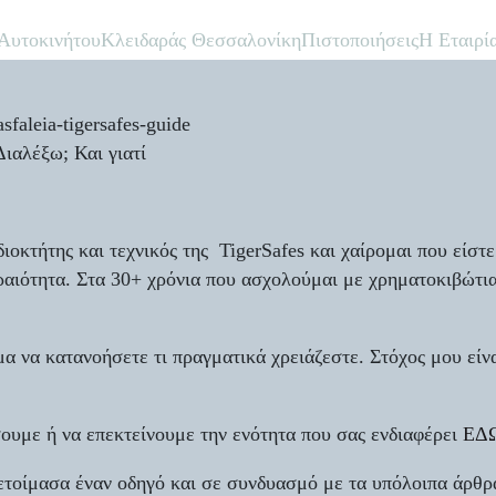
 Αυτοκινήτου
Κλειδαράς Θεσσαλονίκη
Πιστοποιήσεις
Η Εταιρί
αλέξω; Και γιατί
διοκτήτης και τεχνικός της TigerSafes και χαίρομαι που είσ
αιότητα. Στα 30+ χρόνια που ασχολούμαι με χρηματοκιβώτια, 
 να κατανοήσετε τι πραγματικά χρειάζεστε. Στόχος μου είνα
σουμε ή να επεκτείνουμε την ενότητα που σας ενδιαφέρει
ΕΔ
τοίμασα έναν οδηγό και σε συνδυασμό με τα υπόλοιπα άρθρα