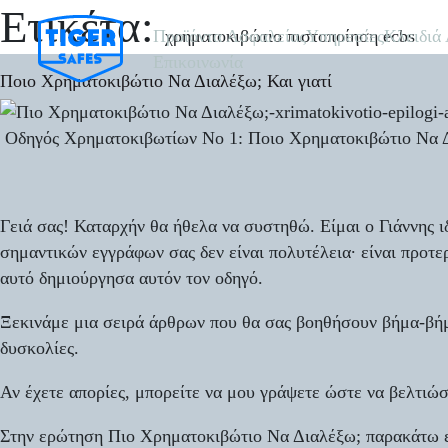
Ετικέτα:
χρηματοκιβώτιο πιστοποίηση ecbs
Προϊόντα Ασφαλείας
Υπηρεσίες
Κλειδιά
Επικοινωνία
Πoιο Χρηματοκιβώτιο Να Διαλέξω; Και γιατί
Οδηγός Χρηματοκιβωτίων Νο 1: Πoιο Χρηματοκιβώτιο Να Δι
Γειά σας! Καταρχήν θα ήθελα να συστηθώ. Είμαι ο Γιάννης ι
σημαντικών εγγράφων σας δεν είναι πολυτέλεια· είναι προτερ
αυτό δημιούργησα αυτόν τον οδηγό.
Ξεκινάμε μια σειρά άρθρων
που θα σας βοηθήσουν βήμα-βήμα
δυσκολίες.
Αν έχετε απορίες, μπορείτε να μου γράψετε ώστε να βελτιώ
Στην ερώτηση
Πιο Χρηματοκιβώτιο Να Διαλέξω;
παρακάτω ε