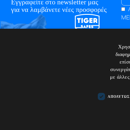
Εγγραφείτε στο newsletter μας
για να λαμβάνετε νέες προσφορές
ΜΕ
Η Ε
Blo
Χρησι
Επι
διαφημ
επίσ
συνεργάτ
με άλλες
ΑΠΟΛΎΤΩΣ
Handc