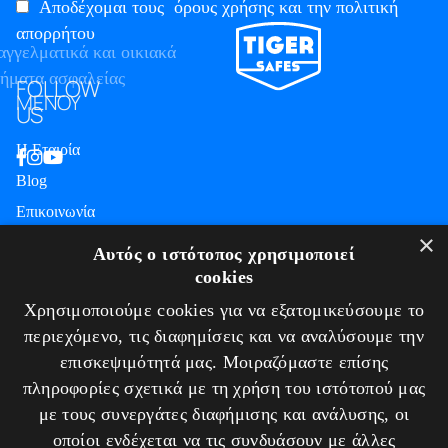
Αποδέχομαι τους
όρους χρήσης και την πολιτική
απορρήτου
FOLLOW
ΜΕΝΟΥ
US
Η Εταιρία
Blog
Επικοινωνία
ΠΛΗΡΟΦΟΡΙΕΣ
×
Αυτός ο ιστότοπος χρησιμοποιεί
cookies
Υπηρεσίες
Χρησιμοποιούμε cookies για να εξατομικεύσουμε το
Πιστοποιήσεις
περιεχόμενο, τις διαφημίσεις και να αναλύσουμε την
Πολιτική απορρήτου
επισκεψιμότητά μας. Μοιραζόμαστε επίσης
Τρόποι πληρωμής
πληροφορίες σχετικά με τη χρήση του ιστότοπού μας
Πολιτική Επιστροφών / Ακυρώσεων
με τους συνεργάτες διαφήμισης και ανάλυσης, οι
ΕΠΙΚΟΙΝΩΝΙΑ
οποίοι ενδέχεται να τις συνδυάσουν με άλλες