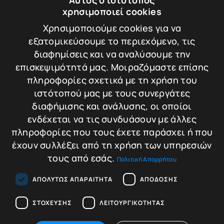
Αυτός ο ιστότοπος
Leisure 2047
PROTECTOR
χρησιμοποιεί cookies
LEISURE HOTEL
Χρησιμοποιούμε cookies για να
SAFE
Βάρος: 10.5 kg
εξατομικεύσουμε το περιεχόμενο, τις
διαφημίσεις και να αναλύσουμε την
επισκεψιμότητά μας. Μοιραζόμαστε επίσης
πληροφορίες σχετικά με τη χρήση του
149,00
€
Σύγκριση
ιστότοπού μας με τους συνεργάτες
Προσθήκη στο
διαφήμισης και ανάλυσης, οι οποίοι
καλάθι
ενδέχεται να τις συνδυάσουν με άλλες
πληροφορίες που τους έχετε παράσχει ή που
έχουν συλλέξει από τη χρήση των υπηρεσιών
τους από εσάς.
Πολιτική Απορρήτου
ΑΠΟΛΎΤΩΣ ΑΠΑΡΑΊΤΗΤΑ
ΑΠΌΔΟΣΗΣ
ΣΤΌΧΕΥΣΗΣ
ΛΕΙΤΟΥΡΓΙΚΌΤΗΤΑΣ