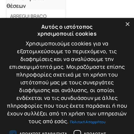
ARREGUI BRACO
ΑΡΜ020325
×
Αυτός ο ιστότοπος
Οπλοκιβώτιο 2
χρησιμοποιεί cookies
θέσεων
Βάρος: 15.7 kg
Χρησιμοποιούμε cookies για να
εξατομικεύσουμε το περιεχόμενο, τις
Διαστάσεις: 125 × 20
διαφημίσεις και να αναλύσουμε την
× 15 cm
επισκεψιμότητά μας. Μοιραζόμαστε επίσης
πληροφορίες σχετικά με τη χρήση του
ιστότοπού μας με τους συνεργάτες
διαφήμισης και ανάλυσης, οι οποίοι
169,00
€
Σύγκριση
ενδέχεται να τις συνδυάσουν με άλλες
Προσθήκη στο
πληροφορίες που τους έχετε παράσχει ή που
καλάθι
έχουν συλλέξει από τη χρήση των υπηρεσιών
τους από εσάς.
Πολιτική Απορρήτου
ΑΠΟΛΎΤΩΣ ΑΠΑΡΑΊΤΗΤΑ
ΑΠΌΔΟΣΗΣ