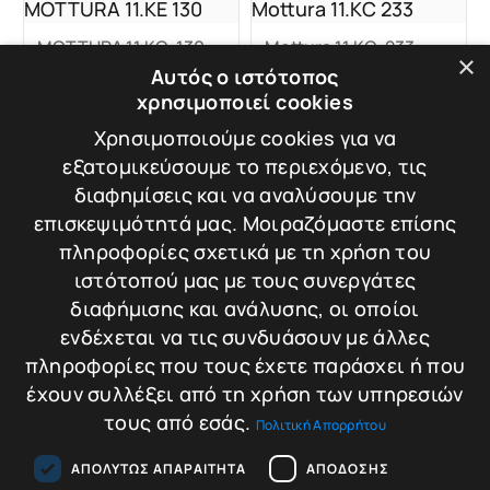
MOTTURA 11.KC-130
Mottura 11.KC-233
×
Χρηματοκιβώτιο
Χρηματοκιβώτιο
Αυτός ο ιστότοπος
MOTTURA 11.KC 130
Mottura 11.KC 233
χρησιμοποιεί cookies
Βάρος: 35 kg
Βάρος: 51 kg
Χρησιμοποιούμε cookies για να
εξατομικεύσουμε το περιεχόμενο, τις
Διαστάσεις: 23 × 35
Διαστάσεις: 29 × 41
διαφημίσεις και να αναλύσουμε την
× 23 cm
× 28 cm
επισκεψιμότητά μας. Μοιραζόμαστε επίσης
πληροφορίες σχετικά με τη χρήση του
ιστότοπού μας με τους συνεργάτες
599,00
€
699,00
€
Σύγκριση
Σύγκριση
διαφήμισης και ανάλυσης, οι οποίοι
ενδέχεται να τις συνδυάσουν με άλλες
Προσθήκη στο
Προσθήκη στο
πληροφορίες που τους έχετε παράσχει ή που
καλάθι
καλάθι
έχουν συλλέξει από τη χρήση των υπηρεσιών
τους από εσάς.
Πολιτική Απορρήτου
ΑΠΟΛΎΤΩΣ ΑΠΑΡΑΊΤΗΤΑ
ΑΠΌΔΟΣΗΣ