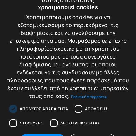
Αυτός ο ιστότοπος
Leisure 2047
PROTECTOR
χρησιμοποιεί cookies
LEISURE HOTEL
Χρησιμοποιούμε cookies για να
SAFE
Βάρος: 10.5 kg
εξατομικεύσουμε το περιεχόμενο, τις
διαφημίσεις και να αναλύσουμε την
επισκεψιμότητά μας. Μοιραζόμαστε επίσης
πληροφορίες σχετικά με τη χρήση του
149,00
€
Σύγκριση
ιστότοπού μας με τους συνεργάτες
Προσθήκη στο
διαφήμισης και ανάλυσης, οι οποίοι
καλάθι
ενδέχεται να τις συνδυάσουν με άλλες
πληροφορίες που τους έχετε παράσχει ή που
έχουν συλλέξει από τη χρήση των υπηρεσιών
τους από εσάς.
Πολιτική Απορρήτου
ΑΠΟΛΎΤΩΣ ΑΠΑΡΑΊΤΗΤΑ
ΑΠΌΔΟΣΗΣ
ΣΤΌΧΕΥΣΗΣ
ΛΕΙΤΟΥΡΓΙΚΌΤΗΤΑΣ