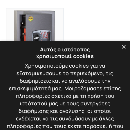
×
Αυτός ο ιστότοπος
χρησιμοποιεί cookies
Χρησιμοποιούμε cookies για να
TECHNOMAX CE/40
εξατομικεύσουμε το περιεχόμενο, τις
ΚΛΕΙΔΟΘΗΚΗ
διαφημίσεις και να αναλύσουμε την
ΑΣΦΑΛΕΙΑΣ
επισκεψιμότητά μας. Μοιραζόμαστε επίσης
TECHNOMAX CE/40
Διαστάσεις: 47 × 36
πληροφορίες σχετικά με τη χρήση του
× 14 cm
ιστότοπού μας με τους συνεργάτες
διαφήμισης και ανάλυσης, οι οποίοι
ενδέχεται να τις συνδυάσουν με άλλες
399,00
€
πληροφορίες που τους έχετε παράσχει ή που
Σύγκριση