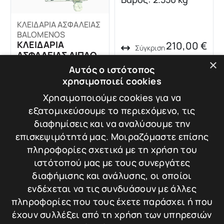
ΚΛΕΙΔΑΡΙΑ ΑΣΦΑΛΕΙΑΣ
BALOMENOS
ΚΛΕΙΔΑΡΙΑ
210,00
€
Σύγκριση
ΑΣΦΑΛΕΙΑΣ ΔΙΠΛΟΥ
×
ΚΥΛΙΝΔΡΟΥ
Προσθήκη στο
Βάρος: 2.550 kg
Αυτός ο ιστότοπος
καλάθι
χρησιμοποιεί cookies
Χρησιμοποιούμε cookies για να
εξατομικεύσουμε το περιεχόμενο, τις
140,00
€
Σύγκριση
διαφημίσεις και να αναλύσουμε την
Προσθήκη στο
επισκεψιμότητά μας. Μοιραζόμαστε επίσης
καλάθι
πληροφορίες σχετικά με τη χρήση του
ιστότοπού μας με τους συνεργάτες
διαφήμισης και ανάλυσης, οι οποίοι
ενδέχεται να τις συνδυάσουν με άλλες
πληροφορίες που τους έχετε παράσχει ή που
έχουν συλλέξει από τη χρήση των υπηρεσιών